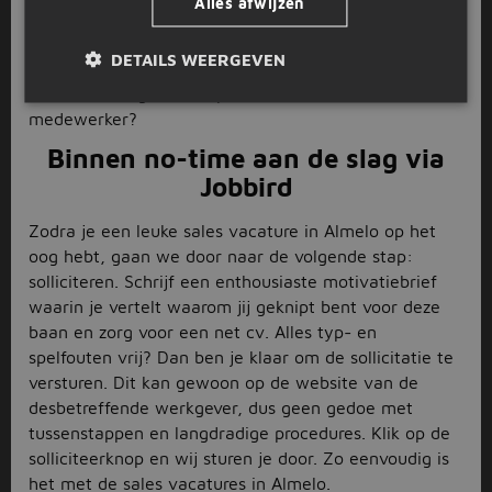
Alles afwijzen
degenen die fulltime aan de slag willen is er ook
genoeg te vinden tussen de sales vacatures in
DETAILS WEERGEVEN
Almelo. Wat dacht je bijvoorbeeld van een baan als
accountmanager,
verkoper
of commercieel
medewerker?
Binnen no-time aan de slag via
Jobbird
Zodra je een leuke sales vacature in Almelo op het
oog hebt, gaan we door naar de volgende stap:
solliciteren. Schrijf een enthousiaste motivatiebrief
waarin je vertelt waarom jij geknipt bent voor deze
baan en zorg voor een net cv. Alles typ- en
spelfouten vrij? Dan ben je klaar om de sollicitatie te
versturen. Dit kan gewoon op de website van de
desbetreffende werkgever, dus geen gedoe met
tussenstappen en langdradige procedures. Klik op de
solliciteerknop en wij sturen je door. Zo eenvoudig is
het met de sales vacatures in Almelo.