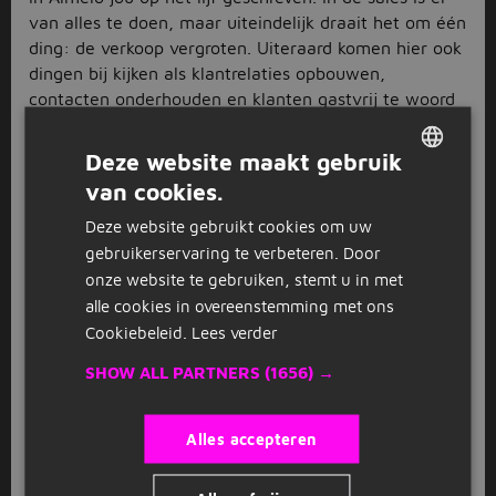
van alles te doen, maar uiteindelijk draait het om één
ding: de verkoop vergroten. Uiteraard komen hier ook
dingen bij kijken als klantrelaties opbouwen,
contacten onderhouden en klanten gastvrij te woord
staan. Denk jij dat je het in je hebt om aan de slag te
gaan in een salesfunctie? Neem dan snel de sales
Deze website maakt gebruik
vacatures in Almelo door en laat je verrassen door
van cookies.
DUTCH
het aanbod.
Deze website gebruikt cookies om uw
GERMAN
Aan de slag in de sales
gebruikerservaring te verbeteren. Door
onze website te gebruiken, stemt u in met
Met de sales vacatures in Almelo kun je verschillende
alle cookies in overeenstemming met ons
kanten op. Wil je voor een paar uur per week aan de
Cookiebeleid.
Lees verder
slag, bijvoorbeeld naast je school of studie? In
bovenstaand aanbod komt soms ook promotiewerk
SHOW ALL PARTNERS
(1656) →
voorbij. Lekker de straat op, ervaring opdoen in de
sales en jouw verkoopskills op de proef stellen. Liever
een baantje op een vaste werkplek? Misschien is een
Alles accepteren
functie als
verkoopmedewerker
dan iets voor jou. Ook
een flexibele baan, maar dan in een winkel. En voor