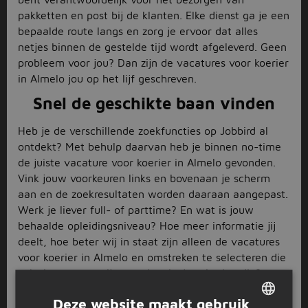
pakketten en post bij de klanten. Elke dienst ga je een
bepaalde route langs en zorg je ervoor dat alles
netjes binnen de gestelde tijd wordt afgeleverd. Geen
probleem voor jou? Dan zijn de vacatures voor koerier
in Almelo jou op het lijf geschreven.
Snel de geschikte baan vinden
Heb je de verschillende zoekfuncties op Jobbird al
ontdekt? Met behulp daarvan heb je binnen no-time
de juiste vacature voor koerier in Almelo gevonden.
Vink jouw voorkeuren links en bovenaan je scherm
aan en de zoekresultaten worden daaraan aangepast.
Werk je liever full- of parttime? En wat is jouw
behaalde opleidingsniveau? Hoe meer informatie jij
deelt, hoe beter wij in staat zijn alleen de vacatures
voor koerier in Almelo en omstreken te selecteren die
echt interessant zijn voor jou. Is dat niet handig?
Solliciteren is easy
Deze website maakt gebruik