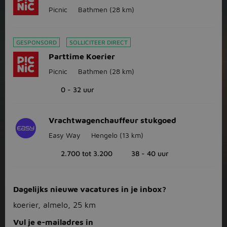
Picnic
Bathmen
(28 km)
GESPONSORD
SOLLICITEER DIRECT
Parttime Koerier
Picnic
Bathmen
(28 km)
0 - 32 uur
Vrachtwagenchauffeur stukgoed
Easy Way
Hengelo
(13 km)
2.700 tot 3.200
38 - 40 uur
Dagelijks nieuwe vacatures in je inbox?
koerier, almelo, 25 km
Vul je e-mailadres in