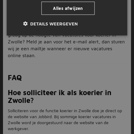
geen geschikte vacature voor koerier in Zwolle hebt
gevonden. Check bovendien ook eens de vacatures
Alles afwijzen
voor gerelateerde functies, zoals
chauffeur
of
bezorger
. Behoud een open blik, want soms komen de
DETAILS WEERGEVEN
leukste banen uit de meest onverwachte hoek. Blijf je
graag op de hoogte van vacatures voor koerier in
Zwolle? Meld je aan voor het e-mail alert, dan sturen
wij je een mailtje wanneer er nieuwe vacatures
online staan.
FAQ
Hoe solliciteer ik als koerier in
Zwolle?
Solliciteren voor de functie koerier in Zwolle doe je direct op
de website van Jobbird. Bij sommige koerier vacatures in
Zwolle word je doorgestuurd naar de website van de
werkgever.