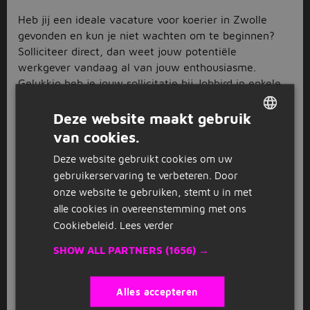
Heb jij een ideale vacature voor koerier in Zwolle
gevonden en kun je niet wachten om te beginnen?
Solliciteer direct, dan weet jouw potentiële
werkgever vandaag al van jouw enthousiasme.
Gelukkig heb je jouw sollicitatie bij Jobbird in enkele
minuten al de deur uit gestuurd. Klik op de solliciteer-
button en wij sturen je door naar de website van de
Deze website maakt gebruik
betreffende koeriersdienst in Zwolle, of van het
van cookies.
DUTCH
uitzendbureau dat over de vacature gaat. Eenmaal op
Deze website gebruikt cookies om uw
de pagina waar je kunt solliciteren, spreken de
GERMAN
gebruikerservaring te verbeteren. Door
overige stappen voor zich en klik je binnen no-time op
onze website te gebruiken, stemt u in met
de verzendknop.
alle cookies in overeenstemming met ons
Uitgebreid aanbod bij Jobbird
Cookiebeleid.
Lees verder
Heb je de vacatures voor koerier in de buurt van
SHOW ALL PARTNERS
(1656) →
Zwolle ook al eens bekeken? Denk bijvoorbeeld aan
Kampen
of
Raalte
. Wie weet welke leuke vacatures
Alles accepteren
er openstaan in deze plaatsen; perfect voor als je nog