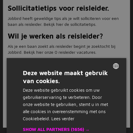
Sollicitatietips voor reisleider.
Jobbird heeft geweldige tips als je wilt solliciteren voor een
baan als reisleider. Bekijk hier de sollicitatietips.
Wil je werken als reisleider?
Als je een baan zoekt als reisleider begint je zoektocht bij
Jobbird. Bekijk hier onze 0 reisleider vacatures.
0 reisleider vacatures.
Deze website maakt gebruik
Jobbird heeft 0 vacatures voor de functie reisleider. Zoek jij
van cookies.
een nieuwe uitdaging of een toffe eerste baan? Bekijk dan
DUTCH
hier onze reisleider vacatures.
Deze website gebruikt cookies om uw
GERMAN
Waar kan ik werken als reisleider?
gebruikerservaring te verbeteren. Door
onze website te gebruiken, stemt u in met
Jobbird heeft vacatures voor reisleider door het hele land. Zo
alle cookies in overeenstemming met ons
kun je zoeken naar banen bij jou in de buurt, of binnen een
Cookiebeleid.
Lees verder
radius van 5, 10, 30 of 50 km.
SHOW ALL PARTNERS
(1656) →