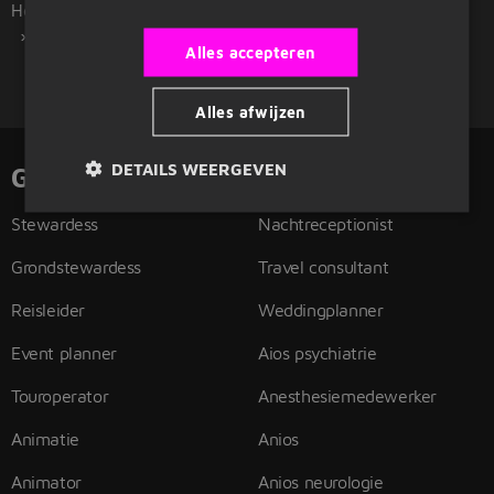
Home
Beroepsgroepen
Entertainment en toerisme
Reisleider
Alles accepteren
Alles afwijzen
DETAILS WEERGEVEN
Gerelateerde functies
Stewardess
Nachtreceptionist
Grondstewardess
Travel consultant
Reisleider
Weddingplanner
Event planner
Aios psychiatrie
Touroperator
Anesthesiemedewerker
Animatie
Anios
Animator
Anios neurologie