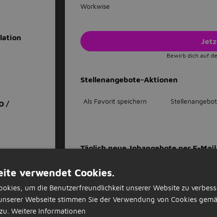
Workwise
lation
Jet
Bewirb dich auf de
Stellenangebote-Aktionen
Als Favorit speichern
Stellenangebot
D /
Täglich neue Jobangebote per E-Ma
Verpasse nie eine Stellenanzeige
ekte /
ite verwendet Cookies.
Basierend auf deinen Präferenzen
Stoppe, wann immer du willst
okies, um die Benutzerfreundlichkeit unserer Website zu verbess
ingenieur OR ingenieurin
unserer Webseite stimmen Sie der Verwendung von Cookies gemä
Wo?
zu.
Weitere Informationen