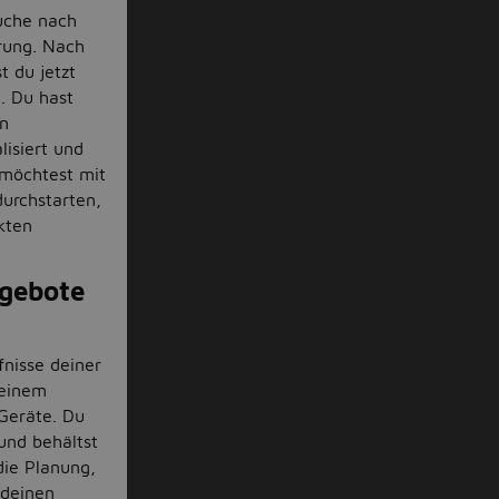
Suche nach
rung. Nach
t du jetzt
. Du hast
en
lisiert und
u möchtest mit
durchstarten,
kten
ngebote
fnisse deiner
 einem
Geräte. Du
 und behältst
die Planung,
 deinen