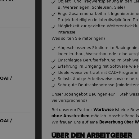
Objekt- und Tragwerksplanung in den Lei
B. Wehranlagen, Schleusen, Siele)
Enge Zusammenarbeit mit Ingenieur:inne
Projektbeteiligten in interdisziplinären P
Möglichkeit zur gezielten Weiterentwicklun
Interesse
Was sollten Sie mitbringen?
Abgeschlossenes Studium im Bauingenie
Ingenieurbau, Wasserbau oder eine vergle
Einschlägige Berufserfahrung im Stahlwa
Erfahrung im Umgang mit Software wie 
Idealerweise vertraut mit CAD-Program
OAI /
Selbstständige Arbeitsweise sowie eine k
Sehr gute Deutschkenntnisse (mindesten
Unser Jobangebot Bauingenieur - Stahlwass
vielversprechend?
Bei unserem Partner
Workwise
ist eine Be
ohne Anschreiben
möglich. Anschließend k
OAI /
Wir freuen uns auf eine
Bewerbung über W
ÜBER DEN ARBEITGEBER