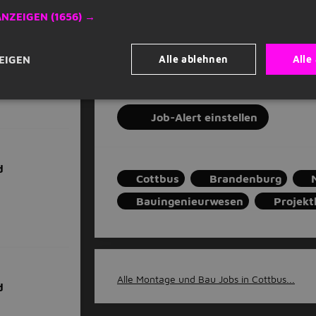
ANZEIGEN
(1656) →
d
Gib deine E-Mail-Adresse an
Alle ablehnen
Alle
EIGEN
Job-Alert einstellen
d
Cottbus
Brandenburg
Bauingenieurwesen
Projektl
Alle Montage und Bau Jobs in Cottbus...
d