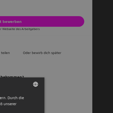
zt bewerben
r Webseite des Arbeitgebers
 teilen
Oder bewirb dich später
il bekommen?
ern. Durch die
DUTCH
ß unserer
GERMAN