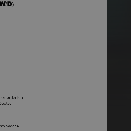
W/D)
 erforderlich
Deutsch
 pro Woche