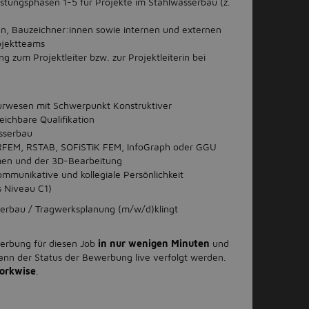
stungsphasen 1-5 für Projekte im Stahlwasserbau (z.
n, Bauzeichner:innen sowie internen und externen
rojektteams
g zum Projektleiter bzw. zur Projektleiterin bei
urwesen mit Schwerpunkt Konstruktiver
ichbare Qualifikation
sserbau
RFEM, RSTAB, SOFiSTiK FEM, InfoGraph oder GGU
men und der 3D-Bearbeitung
ommunikative und kollegiale Persönlichkeit
s Niveau C1)
erbau / Tragwerksplanung (m/w/d)klingt
werbung für diesen Job
in nur wenigen Minuten
und
ann der Status der Bewerbung live verfolgt werden.
orkwise
.