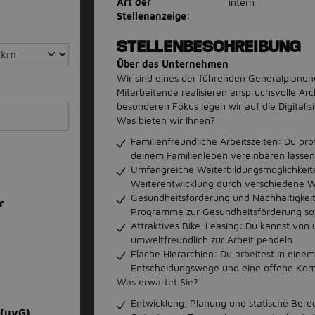
Art der
intern
Stellenanzeige:
STELLENBESCHREIBUNG
Über das Unternehmen
Wir sind eines der führenden Generalplanu
Mitarbeitende realisieren anspruchsvolle Ar
besonderen Fokus legen wir auf die Digitali
Was bieten wir Ihnen?
Familienfreundliche Arbeitszeiten: Du profi
deinem Familienleben vereinbaren lassen
Umfangreiche Weiterbildungsmöglichkeite
Weiterentwicklung durch verschiedene W
Gesundheitsförderung und Nachhaltigkeit
r
Programme zur Gesundheitsförderung so
Attraktives Bike-Leasing: Du kannst von
umweltfreundlich zur Arbeit pendeln
Flache Hierarchien: Du arbeitest in einem
Entscheidungswege und eine offene Kom
Was erwartet Sie?
Entwicklung, Planung und statische Be
 (uvG)