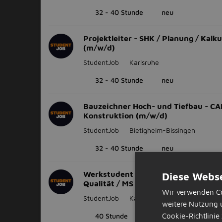
32 - 40 Stunde
neu
Projektleiter - SHK / Planung / Kalku
(m/w/d)
StudentJob
Karlsruhe
32 - 40 Stunde
neu
Bauzeichner Hoch- und Tiefbau - CA
Konstruktion (m/w/d)
StudentJob
Bietigheim-Bissingen
32 - 40 Stunde
neu
Werkstudent Eisenbahnwesen - Proj
Diese Webse
Qualität / MS Office (m/w/d)
Wir verwenden Co
StudentJob
Karlsruhe
weitere Nutzung 
40 Stunde
neu
Cookie-Richtlinie 