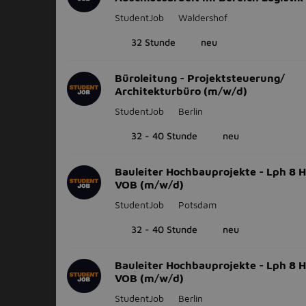
StudentJob
Waldershof
32 Stunde
neu
Büroleitung - Projektsteuerung/
Architekturbüro (m/w/d)
StudentJob
Berlin
32 - 40 Stunde
neu
Bauleiter Hochbauprojekte - Lph 8 H
VOB (m/w/d)
StudentJob
Potsdam
32 - 40 Stunde
neu
Bauleiter Hochbauprojekte - Lph 8 H
VOB (m/w/d)
StudentJob
Berlin