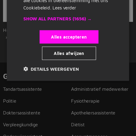
alle cookies in overeenstemming met ons
Als je een baan zoekt als tandartsassistente in Venlo begint je
Cookiebeleid.
Lees verder
zoektocht bij Jobbird. Bekijk hier onze 2 tandartsassistente
vacatures.
SHOW ALL PARTNERS
(1656) →
Home
Overzicht vacatures
Venlo
Alles accepteren
Tandartsassistente
Alles afwijzen
DETAILS WEERGEVEN
Gerelateerde functies
Tandartsassistente
Administratief medewerker
Politie
Fysiotherapie
Doktersassistente
Apothekersassistente
Verpleegkundige
Diëtist