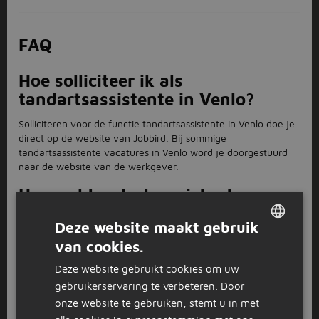
FAQ
Hoe solliciteer ik als
tandartsassistente in Venlo?
Solliciteren voor de functie tandartsassistente in Venlo doe je
direct op de website van Jobbird. Bij sommige
tandartsassistente vacatures in Venlo word je doorgestuurd
naar de website van de werkgever.
Hoeveel tandartsassistente
vacatures zijn er in Venlo?
Deze website maakt gebruik
Jobbird heeft 2 vacatures voor de functie tandartsassistente
van cookies.
DUTCH
in Venlo openstaan.
Deze website gebruikt cookies om uw
GERMAN
Wil je werken als
gebruikerservaring te verbeteren. Door
tandartsassistente in Venlo?
onze website te gebruiken, stemt u in met