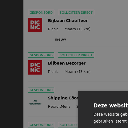
GESPONSORD
SOLLICITEER DIRECT
Bijbaan Chauffeur
Picnic
Maarn
(13 km)
nieuw
GESPONSORD
SOLLICITEER DIRECT
Bijbaan Bezorger
Picnic
Maarn
(13 km)
GESPONSORD
Shipping Cöordinator
Deze websit
RecruitMens
Scherpenzeel
(7 km)
Deze website geb
gebruiken, stemt 
GESPONSORD
SOLLICITEER DIRECT