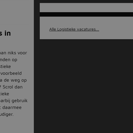
Alle Logistieke vacatures...
s in
aan niks voor
inden op
tieke
jvoorbeeld
a de weg op
? Scrol dan
ieke
arbij gebruik
nt daarmee
udiger.