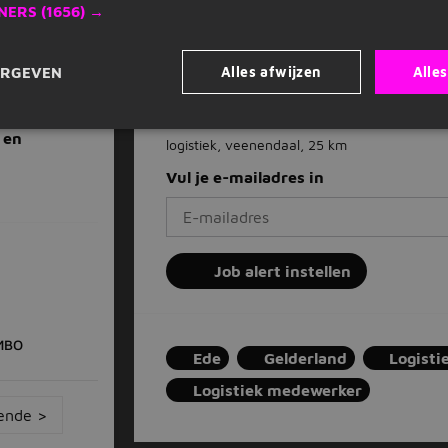
NERS
(1656) →
Dagelijks nieuwe vacatures in je inb
Alles afwijzen
Alle
ERGEVEN
Mis nooit een vacature
Op basis van jouw voorkeuren
Zet stop wanneer je wilt
 en
logistiek, veenendaal, 25 km
Vul je e-mailadres in
Job alert instellen
MBO
Ede
Gelderland
Logisti
Logistiek medewerker
ende >