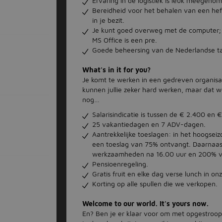
Ervaring in de logistiek is leuk meegeno
Bereidheid voor het behalen van een hef-,
in je bezit.
Je kunt goed overweg met de computer;
MS Office is een pre.
Goede beheersing van de Nederlandse ta
What's in it for you?
Je komt te werken in een gedreven organisat
kunnen jullie zeker hard werken, maar dat wo
nog…
Salarisindicatie is tussen de € 2.400 en
25 vakantiedagen en 7 ADV-dagen.
Aantrekkelijke toeslagen: in het hoogsei
een toeslag van 75% ontvangt. Daarnaas
werkzaamheden na 16.00 uur en 200% v
Pensioenregeling.
Gratis fruit en elke dag verse lunch in o
Korting op alle spullen die we verkopen.
Welcome to our world.
It's yours now.
En? Ben je er klaar voor om met opgestroopt