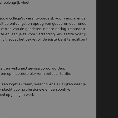
 belangrijk vindt.
jouw collega’s, verantwoordelijk voor verschillende
elt de ontvangst en opslag van goederen door onder
ie zetten van de goederen in onze opslag. Daarnaast
e en laad je ze voor verzending. Als laatste voer jij
it, zodat het pakket bij de juiste klant terechtkomt
teit en veiligheid gewaarborgd worden.
 om op meerdere plekken inzetbaar te zijn.
 een logistiek team, waar collega’s uitkijken naar je
aandacht voor professionele en persoonlijke
loed op je eigen werk.