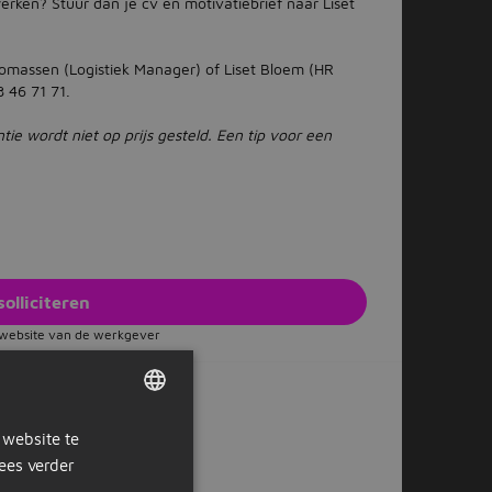
werken? Stuur dan je cv en motivatiebrief naar Liset
omassen (Logistiek Manager) of Liset Bloem (HR
 46 71 71.
tie wordt niet op prijs gesteld. Een tip voor een
solliciteren
e website van de werkgever
Of solliciteer later
 website te
DUTCH
ees verder
GERMAN