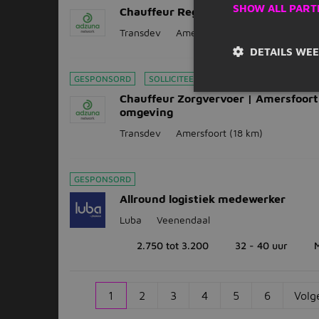
SHOW ALL PART
Chauffeur Regiotaxi - Amersfoort
Transdev
Amersfoort
(18 km)
DETAILS WE
GESPONSORD
SOLLICITEER DIRECT
Chauffeur Zorgvervoer | Amersfoort
omgeving
Transdev
Amersfoort
(18 km)
GESPONSORD
Allround logistiek medewerker
Luba
Veenendaal
2.750 tot 3.200
32 - 40 uur
1
2
3
4
5
6
Volg