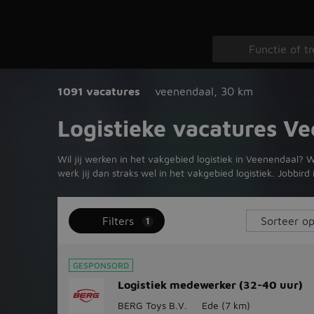
1091 vacatures
veenendaal
,
30 km
Logistieke vacatures V
Wil jij werken in het vakgebied logistiek in Veenendaal? 
werk jij dan straks wel in het vakgebied logistiek. Jobbi
Filters
1
GESPONSORD
Logistiek medewerker (32-40 uur)
BERG Toys B.V.
Ede
(7 km)