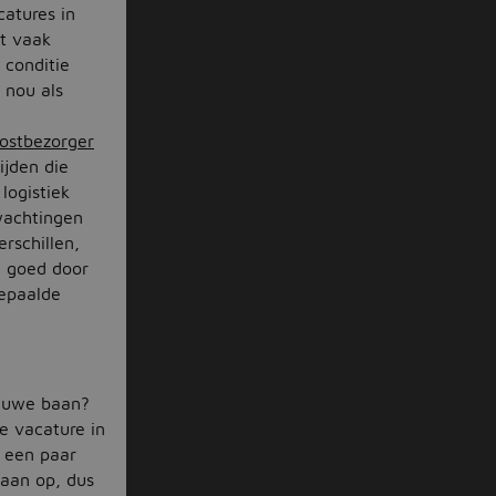
catures in
et vaak
 conditie
 nou als
ostbezorger
ijden die
logistiek
wachtingen
rschillen,
l goed door
bepaalde
ieuwe baan?
ke vacature in
s een paar
baan op, dus