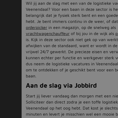
Wil jij aan de slag met een van de logistieke va
Veenendaal? Voor een baan in deze sector is h
belangrijk dat je fysiek sterk bent en een goede
hebt. Je bent immers continu in de weer, of dat
orderpicker
in een magazijn, op de snelweg als
vrachtwagenchauffeur
of bij jou in de wijk als
p
is. Kijk in deze sector ook niet gek op van werkt
afwijken van de standaard, want er wordt in de 
vrijwel 24/7 gewerkt. De precieze eisen en ver
kunnen echter per functie en werkgever sterk ve
dus neem de logistieke vacatures in Veenendaa
om te ontdekken of je geschikt bent voor een 
baan.
Aan de slag via Jobbird
Start jij liever vandaag dan morgen met een n
Solliciteer dan direct zodra je een toffe logistie
Veenendaal op het oog hebt. Dat kost je slecht
minuten en levert je misschien wel een mooie 