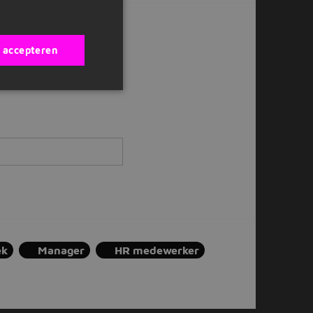
ox?
s accepteren
ek
Manager
HR medewerker