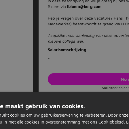
in deze beschrijving en wil je graag bij ons 
Bloem via
lbloem@berg.com
.
Heb je vragen over deze vacature? Hans Th
Medewerker) beantwoordt ze graag via 0318
Acquisitie naar aanleiding van deze adverten
nieuwe collega wel.
Salarisomschrijving
-
Nu 
Solliciteer op d
Vacature acties
e maakt gebruik van cookies.
Opslaan als favoriet
Vacature delen
ruikt cookies om uw gebruikerservaring te verbeteren. Door onze
u in met alle cookies in overeenstemming met ons Cookiebeleid.
L