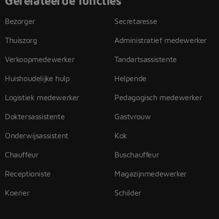
Gerelateerde functies
Bezorger
Secretaresse
Thuiszorg
Administratief medewerker
Verkoopmedewerker
Tandartsassistente
Huishoudelijke hulp
Helpende
Logistiek medewerker
Pedagogisch medewerker
Doktersassistente
Gastvrouw
Onderwijsassistent
Kok
Chauffeur
Buschauffeur
Receptioniste
Magazijnmedewerker
Koerier
Schilder