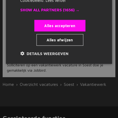
Cookiebeleid.
Lees verder
FAQ
SHOW ALL PARTNERS
(1656) →
Hoeveel vakantiewerk vacatures
zijn er in Soest?
Alles accepteren
Er staan op dit moment 165 vakantiewerk vacatures in Soest
open. Solliciteer direct via Jobbird!
Alles afwijzen
Hoe solliciteer ik voor een
DETAILS WEERGEVEN
vakantiewerk vacature in Soest?
Solliciteren op een vakantiewerk vacature in Soest doe je
gemakkelijk via Jobbird.
Home
Overzicht vacatures
Soest
Vakantiewerk