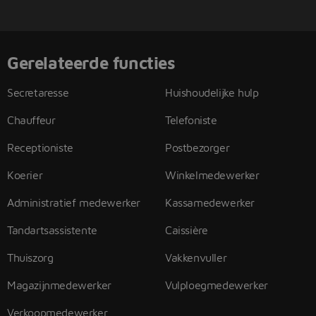
Gerelateerde functies
Secretaresse
Huishoudelijke hulp
Chauffeur
Telefoniste
Receptioniste
Postbezorger
Koerier
Winkelmedewerker
Administratief medewerker
Kassamedewerker
Tandartsassistente
Caissière
Thuiszorg
Vakkenvuller
Magazijnmedewerker
Vulploegmedewerker
Verkoopmedewerker