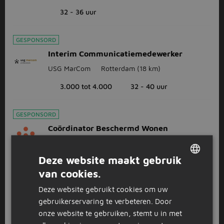
32 - 36 uur
GESPONSORD
Interim Communicatiemedewerker
USG MarCom
Rotterdam
(18 km)
3.000 tot 4.000
32 - 40 uur
GESPONSORD
Coördinator Beschermd Wonen
Medi Interim
Rotterdam
(18 km)
Deze website maakt gebruik
3.883 tot 5.140
32 - 36 uur
van cookies.
DUTCH
Deze website gebruikt cookies om uw
GERMAN
1
2
3
Volgende >
gebruikerservaring te verbeteren. Door
onze website te gebruiken, stemt u in met