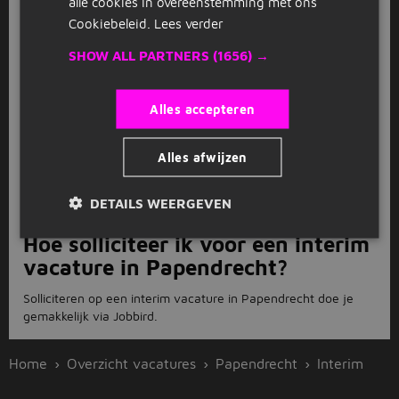
alle cookies in overeenstemming met ons
Bekijk
recent gesloten vacatures
Cookiebeleid.
Lees verder
SHOW ALL PARTNERS
(1656) →
FAQ
Alles accepteren
Hoeveel interim vacatures zijn er
in Papendrecht?
Alles afwijzen
Er staan op dit moment 191 interim vacatures in Papendrecht
DETAILS WEERGEVEN
open. Solliciteer direct via Jobbird!
Hoe solliciteer ik voor een interim
vacature in Papendrecht?
Solliciteren op een interim vacature in Papendrecht doe je
gemakkelijk via Jobbird.
Home
Overzicht vacatures
Papendrecht
Interim