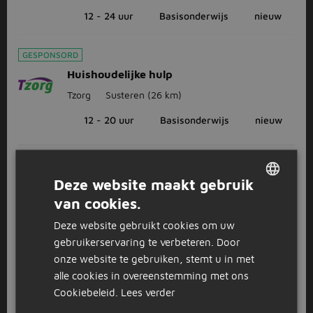
12 - 24 uur
Basisonderwijs
nieuw
GESPONSORD
Huishoudelijke hulp
Tzorg
Susteren
(26 km)
12 - 20 uur
Basisonderwijs
nieuw
1
2
Volgende >
Deze website maakt gebruik
van cookies.
DUTCH
Bekijk
recent gesloten vacatures
Deze website gebruikt cookies om uw
GERMAN
gebruikerservaring te verbeteren. Door
onze website te gebruiken, stemt u in met
alle cookies in overeenstemming met ons
FAQ
Cookiebeleid.
Lees verder