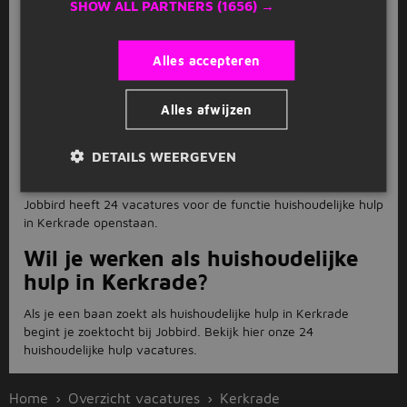
Hoe solliciteer ik als
SHOW ALL PARTNERS
(1656) →
huishoudelijke hulp in Kerkrade?
Solliciteren voor de functie huishoudelijke hulp in Kerkrade
Alles accepteren
doe je direct op de website van Jobbird. Bij sommige
huishoudelijke hulp vacatures in Kerkrade word je
Alles afwijzen
doorgestuurd naar de website van de werkgever.
Hoeveel huishoudelijke hulp
DETAILS WEERGEVEN
vacatures zijn er in Kerkrade?
Jobbird heeft 24 vacatures voor de functie huishoudelijke hulp
in Kerkrade openstaan.
Wil je werken als huishoudelijke
hulp in Kerkrade?
Als je een baan zoekt als huishoudelijke hulp in Kerkrade
begint je zoektocht bij Jobbird. Bekijk hier onze 24
huishoudelijke hulp vacatures.
Home
Overzicht vacatures
Kerkrade