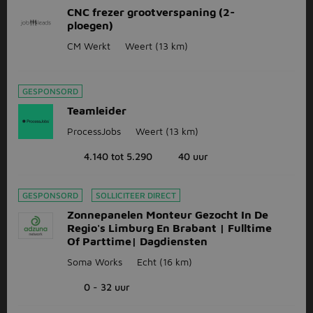
CNC frezer grootverspaning (2-
ploegen)
CM Werkt
Weert
(13 km)
GESPONSORD
Teamleider
ProcessJobs
Weert
(13 km)
4.140 tot 5.290
40 uur
GESPONSORD
SOLLICITEER DIRECT
Zonnepanelen Monteur Gezocht In De
Regio's Limburg En Brabant | Fulltime
Of Parttime| Dagdiensten
Soma Works
Echt
(16 km)
0 - 32 uur