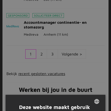
GESPONSORD
SOLLICITEER DIRECT
Accountmanager continentie- en
stomazorg
Medireva
Arnhem
(11 km)
1
2
3
Volgende >
Bekijk
recent gesloten vacatures
Werken bij jou in de buurt
Heteren is een dorp in de provincie
Gelderland
. Het
dorp ligt in de buurt van
Wageningen
,
Nijmegen
en
Deze website maakt gebruik