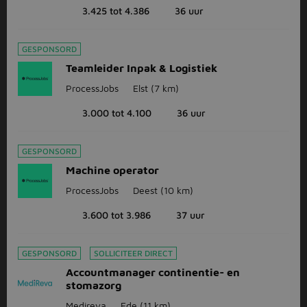
3.425 tot 4.386
36 uur
GESPONSORD
Teamleider Inpak & Logistiek
ProcessJobs
Elst
(7 km)
3.000 tot 4.100
36 uur
GESPONSORD
Machine operator
ProcessJobs
Deest
(10 km)
3.600 tot 3.986
37 uur
GESPONSORD
SOLLICITEER DIRECT
Accountmanager continentie- en
stomazorg
Medireva
Ede
(11 km)