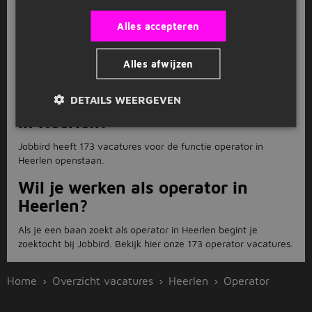
Heerlen?
Alles accepteren
Solliciteren voor de functie operator in Heerlen doe je direct
op de website van Jobbird. Bij sommige operator vacatures in
Heerlen word je doorgestuurd naar de website van de
Alles afwijzen
werkgever.
DETAILS WEERGEVEN
Hoeveel operator vacatures zijn er
in Heerlen?
Jobbird heeft 173 vacatures voor de functie operator in
Heerlen openstaan.
Wil je werken als operator in
Heerlen?
Als je een baan zoekt als operator in Heerlen begint je
zoektocht bij Jobbird. Bekijk hier onze 173 operator vacatures.
Home
Overzicht vacatures
Heerlen
Operator