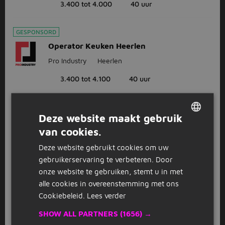
3.400 tot 4.000
40 uur
GESPONSORD
Operator Keuken Heerlen
Pro Industry
Heerlen
3.400 tot 4.100
40 uur
1
2
3
Volgende >
Deze website maakt gebruik
van cookies.
DUTCH
Deze website gebruikt cookies om uw
GERMAN
Bekijk
recent gesloten vacatures
gebruikerservaring te verbeteren. Door
onze website te gebruiken, stemt u in met
alle cookies in overeenstemming met ons
FAQ
Cookiebeleid.
Lees verder
SHOW ALL PARTNERS
(1656) →
Hoe solliciteer ik als operator in