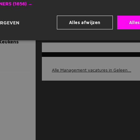
NERS
(1656) →
Geleen
Limburg
Manag
Winkelmedewerker
Alles afwijzen
Alle
ERGEVEN
 Keukens
Alle Management vacatures in Geleen...