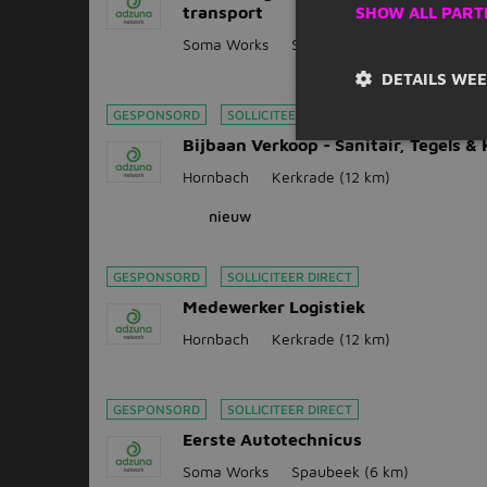
transport
SHOW ALL PART
Soma Works
Sittard
(9 km)
DETAILS WE
GESPONSORD
SOLLICITEER DIRECT
Bijbaan Verkoop - Sanitair, Tegels &
Hornbach
Kerkrade
(12 km)
nieuw
GESPONSORD
SOLLICITEER DIRECT
Medewerker Logistiek
Hornbach
Kerkrade
(12 km)
GESPONSORD
SOLLICITEER DIRECT
Eerste Autotechnicus
Soma Works
Spaubeek
(6 km)