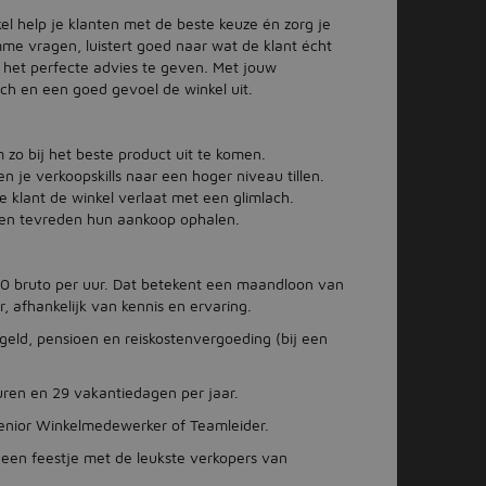
l help je klanten met de beste keuze én zorg je
imme vragen, luistert goed naar wat de klant écht
 het perfecte advies te geven. Met jouw
ch en een goed gevoel de winkel uit.
 zo bij het beste product uit te komen.
n je verkoopskills naar een hoger niveau tillen.
 klant de winkel verlaat met een glimlach.
ten tevreden hun aankoop ophalen.
,00 bruto per uur. Dat betekent een maandloon van
, afhankelijk van kennis en ervaring.
egeld, pensioen en reiskostenvergoeding (bij een
ren en 29 vakantiedagen per jaar.
enior Winkelmedewerker of Teamleider.
s een feestje met de leukste verkopers van