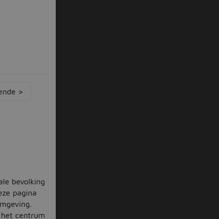
ende >
ale bevolking
deze pagina
omgeving.
 het centrum