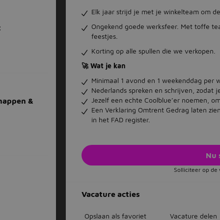
Elk jaar strijd je met je winkelteam om d
Ongekend goede werksfeer. Met toffe tea
t
feestjes.
Korting op alle spullen die we verkopen.
🚀 Wat je kan
Minimaal 1 avond en 1 weekenddag per w
Nederlands spreken en schrijven, zodat j
Jezelf een echte Coolblue’er noemen, om
chappen &
Een Verklaring Omtrent Gedrag laten zie
in het FAD register.
Nu 
Solliciteer op d
Vacature acties
Opslaan als favoriet
Vacature delen