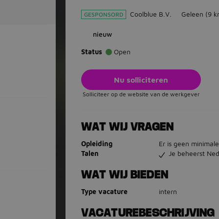
Coolblue B.V.
Geleen
(9 k
GESPONSORD
nieuw
Status
Open
Nu solliciteren
Solliciteer op de website van de werkgever
WAT WIJ VRAGEN
Opleiding
Er is geen minimale
Talen
Je beheerst Ned
WAT WIJ BIEDEN
Type vacature
intern
VACATUREBESCHRIJVING