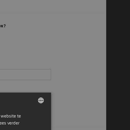
ox?
 website te
DUTCH
ees verder
GERMAN