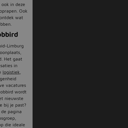
 ook in deze
 oprapen. Ook
 ontdek wat
hebben.
obbird
uid-Limburg
woonplaats,
d. Het gaat
saties in
de
logistiek
,
egenheid
we vacatures
Jobbird wordt
het nieuwste
 bij je past?
n de pagina
psgroep,
op die ideale