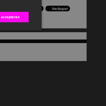
ement
Teamleider
Verkoper
s accepteren