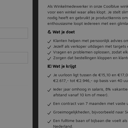
Als Winkelmedewerker in onze Coolblue winke
voor een winkel waar alles klopt. Je stelt sl
nodig heeft en gebruikt je productkennis om
enthousiasme loopt iedereen met een glimla
💪 Wat je doet
Klanten helpen met persoonlijk advies om
Jezelf als verkoper uitdagen met targets e
Vragen en problemen oplossen, zodat elke
Zorgen dat bestellingen kloppen en klan
💶 Wat je krijgt
Je uurloon ligt tussen de €15,10 en €17
€2.617,- tot €2.946,- op basis van 40 uur
Ieder jaar omhoog in salaris, 8% vakanti
afstand vanaf 10 km of meer).
Een contract van 7 maanden met vaste u
Groeimogelijkheden, bijvoorbeeld naar S
Een fulltime baan of bijbaan die voelt al
Nederland.