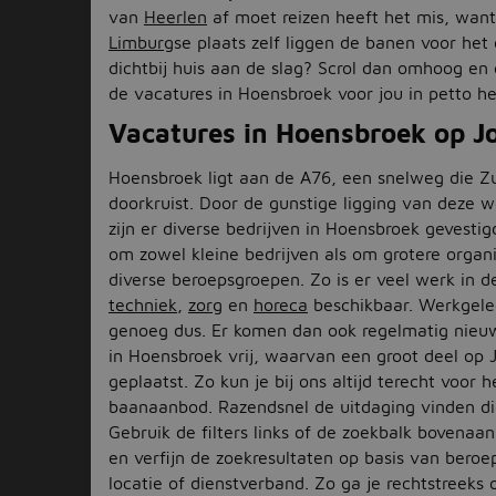
van
Heerlen
af moet reizen heeft het mis, want
Limburg
se plaats zelf liggen de banen voor het
dichtbij huis aan de slag? Scrol dan omhoog en
de vacatures in Hoensbroek voor jou in petto 
Vacatures in Hoensbroek op J
Hoensbroek ligt aan de A76, een snelweg die Z
doorkruist. Door de gunstige ligging van deze 
zijn er diverse bedrijven in Hoensbroek gevestig
om zowel kleine bedrijven als om grotere organi
diverse beroepsgroepen. Zo is er veel werk in 
techniek
,
zorg
en
horeca
beschikbaar. Werkgel
genoeg dus. Er komen dan ook regelmatig nieu
in Hoensbroek vrij, waarvan een groot deel op 
geplaatst. Zo kun je bij ons altijd terecht voor 
baanaanbod. Razendsnel de uitdaging vinden die
Gebruik de filters links of de zoekbalk bovenaa
en verfijn de zoekresultaten op basis van beroe
locatie of dienstverband. Zo ga je rechtstreeks 