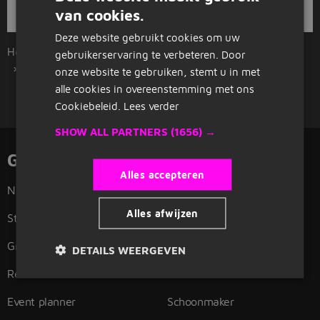
nieuwe baan in de toerisme.
van cookies.
DUTCH
Deze website gebruikt cookies om uw
GERMAN
Home
Overzicht vacatures
Den Haag
gebruikerservaring te verbeteren. Door
Entertainment en toerisme
onze website te gebruiken, stemt u in met
alle cookies in overeenstemming met ons
Cookiebeleid.
Lees verder
SHOW ALL PARTNERS
(1656) →
Gerelateerde functies
Alles accepteren
Nachtreceptionist
Verpleegkundige
Alles afwijzen
Stewardess
Onderwijsassistent
Grondstewardess
Beveiliger
DETAILS WEERGEVEN
Reisleider
Chauffeur
Event planner
Schoonmaker