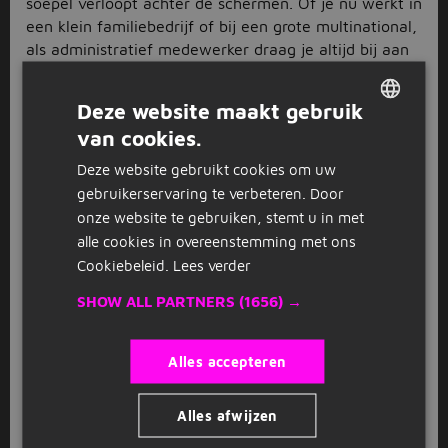
soepel verloopt achter de schermen. Of je nu werkt in
een klein familiebedrijf of bij een grote multinational,
als administratief medewerker draag je altijd bij aan
het optimaal functioneren van de organisatie. Samen
met jouw collega’s zorg je er namelijk voor dat alles
Deze website maakt gebruik
op rolletjes loopt. Dit doe je door snel te schakelen en
van cookies.
proactief te handelen wanneer er iets misgaat.
DUTCH
Hebben we je enthousiast gemaakt over werken als
Deze website gebruikt cookies om uw
GERMAN
administratief medewerker in Culemborg? Solliciteer
gebruikerservaring te verbeteren. Door
dan direct op één van de vacatures op deze pagina.
onze website te gebruiken, stemt u in met
Solliciteren op een administratief
alle cookies in overeenstemming met ons
medewerker vacature in
Cookiebeleid.
Lees verder
Culemborg
SHOW ALL PARTNERS
(1656) →
Vind je een leuke vacature tussen de administratief
medewerker vacatures in Culemborg? Wacht dan niet
Alles accepteren
langer en solliciteer direct! Zorg ervoor dat je cv up-
to-date is en vergeet ook niet om een motivatiebrief
Alles afwijzen
toe te voegen waarin je vertelt waarom jij perfect
bent voor deze baan. Let wel: binnen no-time zijn er