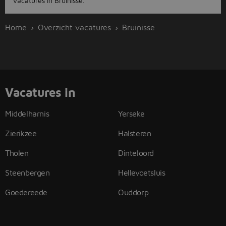
vacatures in Bruinisse.
Home
Overzicht vacatures
Bruinisse
Vacatures in
Middelharnis
Yerseke
Zierikzee
Halsteren
Tholen
Dinteloord
Steenbergen
Hellevoetsluis
Goedereede
Ouddorp