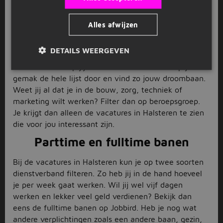
Brabant
.
Diverse vacatures in Halsteren
Alles afwijzen
Halsteren heeft onwijs veel te bieden. Zo ook veel
DETAILS WEERGEVEN
werkgelegenheid. Hierboven staan alle vacatures in
Halsteren waarop jij kunt solliciteren. Neem op je
gemak de hele lijst door en vind zo jouw droombaan.
Weet jij al dat je in de bouw, zorg, techniek of
marketing wilt werken? Filter dan op beroepsgroep.
Je krijgt dan alleen de vacatures in Halsteren te zien
die voor jou interessant zijn.
Parttime en fulltime banen
Bij de vacatures in Halsteren kun je op twee soorten
dienstverband filteren. Zo heb jij in de hand hoeveel
je per week gaat werken. Wil jij wel vijf dagen
werken en lekker veel geld verdienen? Bekijk dan
eens de fulltime banen op Jobbird. Heb je nog wat
andere verplichtingen zoals een andere baan, gezin,