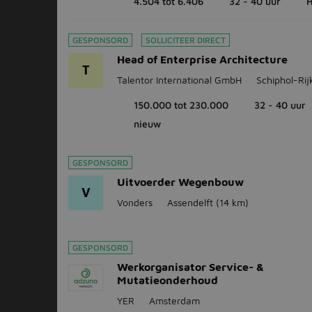
4.504 tot 6.406
32 - 40 uur
GESPONSORD
SOLLICITEER DIRECT
Head of Enterprise Architecture
T
Talentor International GmbH
Schiphol-Rij
150.000 tot 230.000
32 - 40 uur
nieuw
GESPONSORD
Uitvoerder Wegenbouw
V
Vonders
Assendelft
(14 km)
GESPONSORD
Werkorganisator Service- &
Mutatieonderhoud
YER
Amsterdam