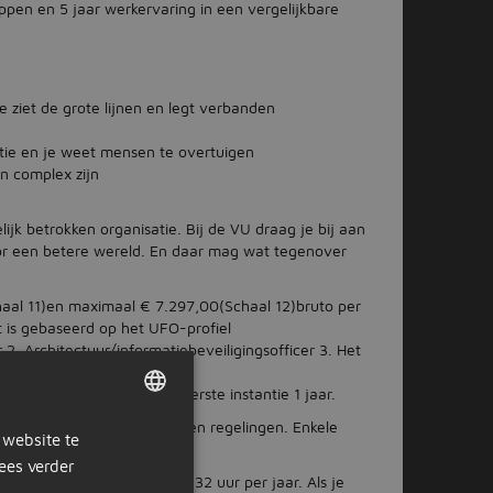
ppen en 5 jaar werkervaring in een vergelijkbare
e ziet de grote lijnen en legt verbanden
atie en je weet mensen te overtuigen
en complex zijn
jk betrokken organisatie. Bij de VU draag je bij aan
or een betere wereld. En daar mag wat tegenover
haal 11)en maximaal € 7.297,00(Schaal 12)bruto per
t is gebaseerd op het UFO-profiel
 2, Architectuur/informatiebeveiligingsofficer 3. Het
 en ervaring.
idsovereenkomst duurt in eerste instantie 1 jaar.
ndaire arbeidsvoorwaarden en regelingen. Enkele
 website te
DUTCH
ees verder
GERMAN
t een vakantietegoed van 232 uur per jaar. Als je