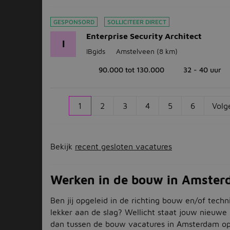
GESPONSORD
SOLLICITEER DIRECT
Enterprise Security Architect
I
IBgids
Amstelveen
(8 km)
90.000 tot 130.000
32 - 40 uur
1
2
3
4
5
6
Volg
Bekijk
recent gesloten vacatures
Werken in de bouw in Amste
Ben jij opgeleid in de richting bouw en/of techn
lekker aan de slag? Wellicht staat jouw nieuwe 
dan tussen de bouw vacatures in Amsterdam o