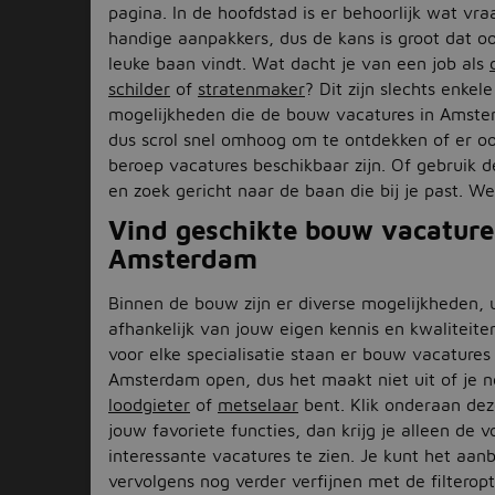
pagina. In de hoofdstad is er behoorlijk wat vra
handige aanpakkers, dus de kans is groot dat ook
leuke baan vindt. Wat dacht je van een job als
schilder
of
stratenmaker
? Dit zijn slechts enkele
mogelijkheden die de bouw vacatures in Amste
dus scrol snel omhoog om te ontdekken of er o
beroep vacatures beschikbaar zijn. Of gebruik de 
en zoek gericht naar de baan die bij je past. Wel
Vind geschikte bouw vacature
Amsterdam
Binnen de bouw zijn er diverse mogelijkheden, 
afhankelijk van jouw eigen kennis en kwaliteiten
voor elke specialisatie staan er bouw vacatures 
Amsterdam open, dus het maakt niet uit of je 
loodgieter
of
metselaar
bent. Klik onderaan dez
jouw favoriete functies, dan krijg je alleen de v
interessante vacatures te zien. Je kunt het aan
vervolgens nog verder verfijnen met de filteropt