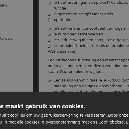
je hebt ervaring in complexe IT-landscha
MBO
functie
je spreekt en schrijft Nederlands
Competenties
je hebt visie en conceptueel vermogen: j
je kunt goed samenwerken
msterdam
je vindt je weg in een complexe organis
je formuleert helder, ook als de problem
Wat bieden wij
Een uitdagende functie bij een maatschappeli
onderwijs, onderzoek en dienstverlening vo
staan. Daarom bieden wij jou:
Een salaris van minimaal € 4.728,00 (Sc
maand, bij een voltijds dienstverband. Di
Architectuur/informatiebeveiligingsofficer
precieze salaris hangt af van je opleiding
Een functie voor minstens 0,8 fte.Je arbe
e maakt gebruik van cookies.
Daarnaast bieden wij je aantrekkelijke secu
ruikt cookies om uw gebruikerservaring te verbeteren. Door onze
voorbeelden:
u in met alle cookies in overeenstemming met ons Cookiebeleid.
L
Bij een voltijdse 38-urige werkweek hoor