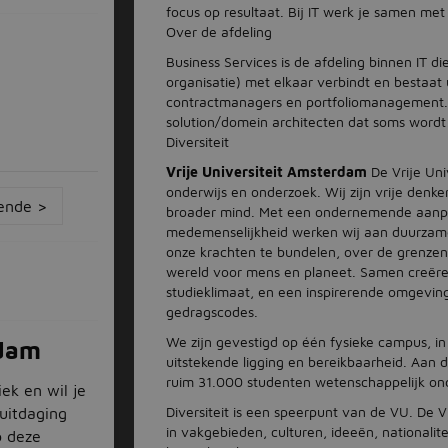
focus op resultaat. Bij IT werk je samen met
Over de afdeling
Business Services is de afdeling binnen IT d
organisatie) met elkaar verbindt en bestaat 
contractmanagers en portfoliomanagement. H
solution/domein architecten dat soms wordt
Diversiteit
Vrije Universiteit Amsterdam
De Vrije Un
onderwijs en onderzoek. Wij zijn vrije denk
ende >
broader mind. Met een ondernemende aanpak
medemenselijkheid werken wij aan duurzame
onze krachten te bundelen, over de grenze
wereld voor mens en planeet. Samen creëre
studieklimaat, en een inspirerende omgevin
gedragscodes.
We zijn gevestigd op één fysieke campus, i
rdam
uitstekende ligging en bereikbaarheid. Aan
ruim 31.000 studenten wetenschappelijk ond
iek en wil je
Diversiteit is een speerpunt van de VU. De VU
uitdaging
in vakgebieden, culturen, ideeën, nationalit
p deze