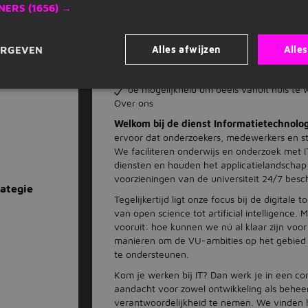
ervoor kiest om 40 uur te werken, beschik
NERS
(1656) →
een deeltijdaanstelling wordt dit naar ra
8% vakantietoeslag en 8,3% eindejaarsui
keuzemodel voor fiscale uitruil van bep
Alles afwijzen
Alle
ERGEVEN
ruime bijdrage aan ABP-pensioenregeling 
en overlijden
de mogelijkheid om deels vanuit huis te 
Over ons
Welkom bij de dienst Informatietechnolog
ervoor dat onderzoekers, medewerkers en s
We faciliteren onderwijs en onderzoek met 
diensten en houden het applicatielandschap
voorzieningen van de universiteit 24/7 besch
rategie
Tegelijkertijd ligt onze focus bij de digital
van open science tot artificial intelligence.
vooruit: hoe kunnen we nú al klaar zijn v
manieren om de VU-ambities op het gebied v
te ondersteunen.
Kom je werken bij IT? Dan werk je in een co
aandacht voor zowel ontwikkeling als beheer. 
verantwoordelijkheid te nemen. We vinden he