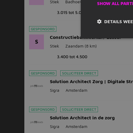
Stiek
Badhoevedorp
(8 km)
SHOW ALL PART
3.015 tot 5.020
DETAILS WE
GESPONSORD
Constructiebankwerker/ Lasser
S
Stiek
Zaandam
(8 km)
3.400 tot 4.500
GESPONSORD
SOLLICITEER DIRECT
Solution Architect Zorg | Digitale St
Sigra
Amsterdam
GESPONSORD
SOLLICITEER DIRECT
Solution Architect in de zorg
Sigra
Amsterdam