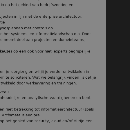
e in op het gebied van bedrijfsvoering en
ojecten in lijn met de enterprise architectuur,
tie
ligingsplannen met controls op
n het systeem- en informatielandschap o.a. Door
 je neemt deel aan projecten en domeinteams,
euzes op een ook voor niet-experts begrijpelijke
n je leergierig en wil jij je verder ontwikkelen in
te solliciteren. Wat we belangrijk vinden, is dat je
ntwikkeld door werkervaring en trainingen.
iveau
inhoudelijke en analytische vaardigheden en bent
en met betrekking tot informatiearchitectuur (zoals
Archimate is een pre
g op het gebied van security, cloud en/of AI zijn een