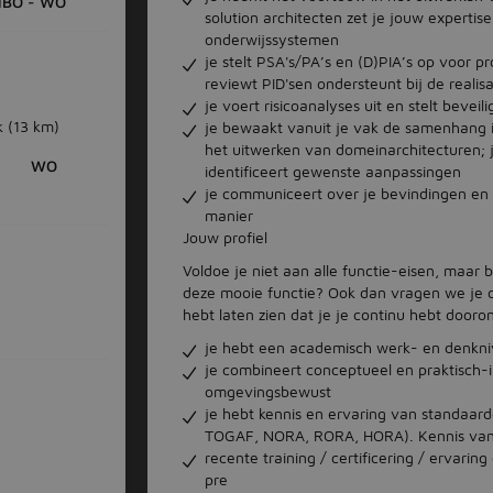
HBO - WO
solution architecten zet je jouw expertis
onderwijssystemen
je stelt PSA's/PA’s en (D)PIA’s op voor pr
reviewt PID'sen ondersteunt bij de realisa
je voert risicoanalyses uit en stelt bevei
k
(13 km)
je bewaakt vanuit je vak de samenhang i
het uitwerken van domeinarchitecturen;
WO
identificeert gewenste aanpassingen
je communiceert over je bevindingen en k
manier
Jouw profiel
Voldoe je niet aan alle functie-eisen, maar be
deze mooie functie? Ook dan vragen we je om 
hebt laten zien dat je je continu hebt dooro
je hebt een academisch werk- en denkn
je combineert conceptueel en praktisch-
omgevingsbewust
je hebt kennis en ervaring van standaard
TOGAF, NORA, RORA, HORA). Kennis van 
recente training / certificering / ervarin
pre