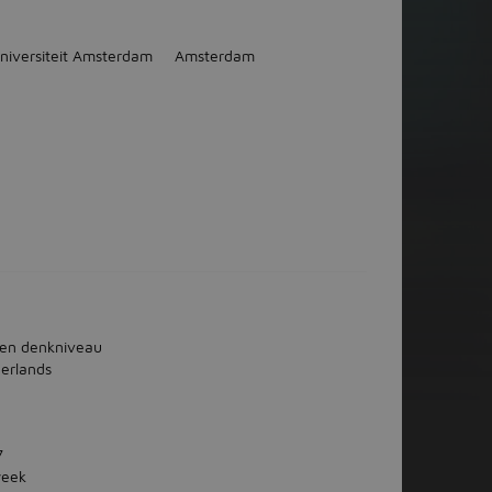
Universiteit Amsterdam
Amsterdam
en denkniveau
erlands
7
week