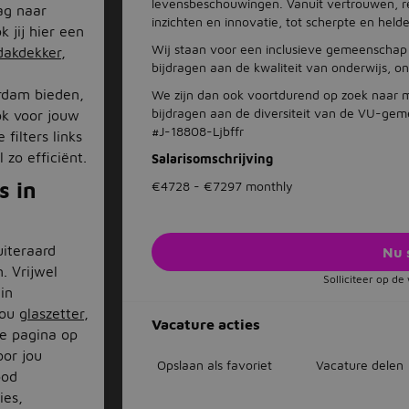
levensbeschouwingen. Vanuit vertrouwen, res
ag naar
inzichten en innovatie, tot scherpte en helde
 jij hier een
Wij staan voor een inclusieve gemeenschap e
dakdekker
,
bijdragen aan de kwaliteit van onderwijs, o
rdam bieden,
We zijn dan ook voortdurend op zoek naar 
bijdragen aan de diversiteit van de VU-ge
ok voor jouw
#J-18808-Ljbffr
filters links
 zo efficiënt.
Salarisomschrijving
s in
€4728 - €7297 monthly
uiteraard
Nu 
. Vrijwel
Solliciteer op d
in
nou
glaszetter
,
Vacature acties
e pagina op
oor jou
Opslaan als favoriet
Vacature delen
bod
ies,