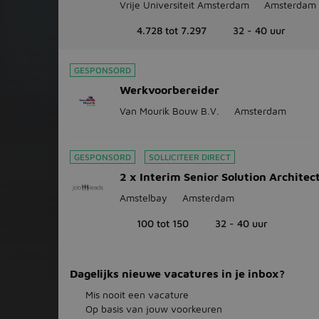
Vrije Universiteit Amsterdam
Amsterdam
4.728 tot 7.297
32 - 40 uur
GESPONSORD
Werkvoorbereider
Van Mourik Bouw B.V.
Amsterdam
GESPONSORD
SOLLICITEER DIRECT
2 x Interim Senior Solution Architec
Amstelbay
Amsterdam
100 tot 150
32 - 40 uur
Dagelijks nieuwe vacatures in je inbox?
Mis nooit een vacature
Op basis van jouw voorkeuren