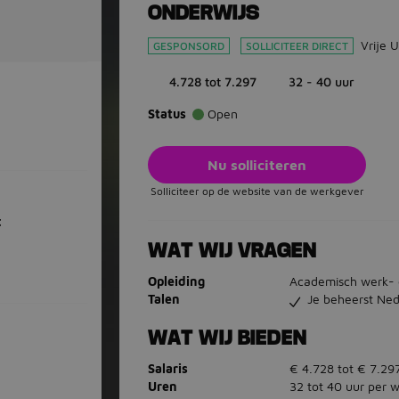
ONDERWIJS
Vrije 
GESPONSORD
SOLLICITEER DIRECT
4.728 tot 7.297
32 - 40 uur
Status
Open
Nu solliciteren
Solliciteer op de website van de werkgever
t
WAT WIJ VRAGEN
Opleiding
Academisch werk- 
Talen
Je beheerst Ned
WAT WIJ BIEDEN
Salaris
€ 4.728 tot € 7.29
Uren
32 tot 40 uur per 