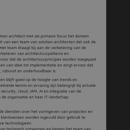
ution architect met als primaire focus het domein
uit van een team van solution architecten dat ook de
 Het team draagt bij aan de verbetering van de
erbeteren van architectuurpatterns en
ervoor dat de architectuurprincipes worden toegepast
cten van idee tot implementatie en zorgt ervoor dat
, robuust en onderhoudbaar is.
 en blijft goed op de hoogte van trends en
breide kennis en ervaring zijn belangrijk bij actuele
, security, cloud, IAM, AI en integratie van de
de organisatie en haar IT-landschap.
de diensten over het vormgeven van projecten en
 klantwensen worden ingevuld door gebruik te
we technologieën
 van technisch ontwerpen en binnen het team van