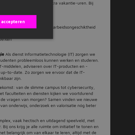
 je op jaarbasis over 96 extra vakantie-uren. Bij
to berekend.
tkering
aalde arbeidsvoorwaarden
s accepteren
inclusief extra vangnet bij arbeidsongeschiktheid
werken
ie
Als dienst Informatietechnologie (IT) zorgen we
tudenten probleemloos kunnen werken en studeren.
IT-middelen, adviseren over IT-producten en -
 up-to-date. Zo zorgen we ervoor dat de IT-
ikbaar zijn.
e toekomst: van de slimme campus tot cybersecurity,
 Met faculteiten en diensten kijken we voortdurend
oor de vragen van morgen? Samen vinden we nieuwe
an onderwijs, onderzoek en valorisatie nóg beter
mplex, vaak hectisch en uitdagend speelveld, met
Bij ons krijg je alle ruimte om initiatief te tonen en
t belangrijk om van elkaar te leren, altijd met de