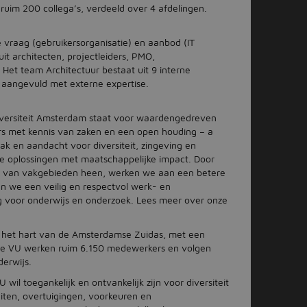
 ruim 200 collega’s, verdeeld over 4 afdelingen.
ie vraag (gebruikersorganisatie) en aanbod (IT
uit architecten, projectleiders, PMO,
et team Architectuur bestaat uit 9 interne
 aangevuld met externe expertise.
iversiteit Amsterdam staat voor waardengedreven
ers met kennis van zaken en een open houding – a
 en aandacht voor diversiteit, zingeving en
 oplossingen met maatschappelijke impact. Door
n van vakgebieden heen, werken we aan een betere
n we een veilig en respectvol werk- en
g voor onderwijs en onderzoek. Lees meer over onze
n het hart van de Amsterdamse Zuidas, met een
 de VU werken ruim 6.150 medewerkers en volgen
erwijs.
 wil toegankelijk en ontvankelijk zijn voor diversiteit
eiten, overtuigingen, voorkeuren en