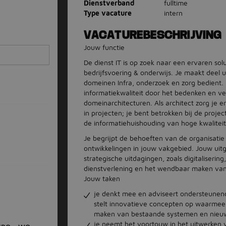
Dienstverband
fulltime
Type vacature
intern
VACATUREBESCHRIJVING
Jouw functie
De dienst IT is op zoek naar een ervaren sol
bedrijfsvoering & onderwijs. Je maakt deel 
domeinen Infra, onderzoek en zorg bedient.
informatiekwaliteit door het bedenken en v
domeinarchitecturen. Als architect zorg je 
in projecten; je bent betrokken bij de proje
de informatiehuishouding van hoge kwaliteit
Je begrijpt de behoeften van de organisatie
ontwikkelingen in jouw vakgebied. Jouw uitge
strategische uitdagingen, zoals digitalisering
dienstverlening en het wendbaar maken van 
Jouw taken
je denkt mee en adviseert ondersteunen
stelt innovatieve concepten op waarmee
maken van bestaande systemen en nieu
je neemt het voortouw in het uitwerken