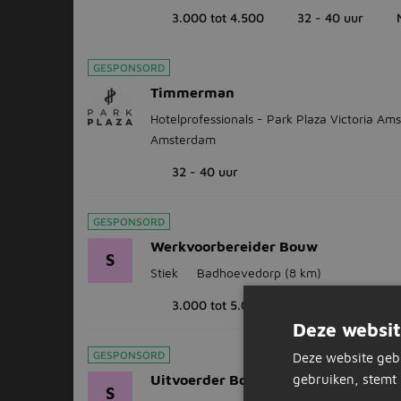
3.000 tot 4.500
32 - 40 uur
GESPONSORD
Timmerman
Hotelprofessionals - Park Plaza Victoria A
Amsterdam
32 - 40 uur
GESPONSORD
Werkvoorbereider Bouw
S
Stiek
Badhoevedorp
(8 km)
3.000 tot 5.000
Deze websit
GESPONSORD
Deze website geb
Uitvoerder Bouw (auto van de zaak)
gebruiken, stemt 
S