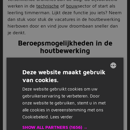
werken in de
technische
of
bouw
sector of start als
leerling timmerman. Lijkt deze functie jou iets? Neem
dan stuk voor stuk de vacatures in de houtbewerking
hierboven door en vind jouw droombaan sneller dan
je denkt.
Beroepsmogelijkheden in de
houtbewerking
Met de vacatures in de houtbewerking kun je alle
kanten op. Ga bijvoorbeeld werken als
machinaal
Deze website maakt gebruik
houtbewerker
of start
parttime
of
fulltime
als
van cookies.
DUTCH
meubelspuiter bij een familiebedrijf. Zoek gericht
naar vacatures die bij jou passen door de filters aan
Deze website gebruikt cookies om uw
GERMAN
de linkerkant van deze pagina te gebruiken. Vul
gebruikerservaring te verbeteren. Door
bovenaan in het zoekvenster je woonplaats in en
onze website te gebruiken, stemt u in met
bekijk de vacatures in de houtbewerking dichtbij huis.
alle cookies in overeenstemming met ons
Voor veel van de vacatures in de houtbewerking is
Cookiebeleid.
Lees verder
het hebben van een heftruckcertificaat een pré. Dus,
SHOW ALL PARTNERS
(1656) →
heb jij dit certificaat in je broekzak? Dan heb je een