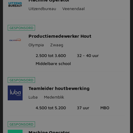
Uitzendbureau
Veenendaal
GESPONSORD
Productiemedewerker Hout
Olympia
Zwaag
2.500 tot 3.600
32 - 40 uur
Middelbare school
GESPONSORD
Teamleider houtbewerking
Luba
Medemblik
4.500 tot 5.200
37 uur
MBO
GESPONSORD
Machine Operator