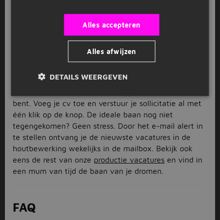
streepje voor op alle andere sollicitanten. Weet jij al
op welke vacature in de houtbewerking je gaat
Alles accepteren
solliciteren? Doe dit dan vandaag nog via Jobbird.
Solliciteren eenvoudig via Jobbird
Alles afwijzen
Klaar om te solliciteren op een vacature in de
DETAILS WEERGEVEN
houtbewerking? Schrijf dan vlug een pakkende
motivatiebrief en laat zien dat jij de ideale kandidaat
bent. Voeg je cv toe en verstuur je sollicitatie al met
één klik op de knop. De ideale baan nog niet
tegengekomen? Geen stress. Door het e-mail alert in
te stellen ontvang je de nieuwste vacatures in de
houtbewerking wekelijks in de mailbox. Bekijk ook
eens de rest van onze
productie vacatures
en vind in
een mum van tijd de baan van je dromen.
FAQ