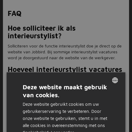
FAQ
Hoe solliciteer ik als
interieurstylist?
Solliciteren voor de functie interieurstylist doe je direct op de
website van Jobbird. Bij sommige interieurstylist vacatures
word je doorgestuurd naar de website van de werkgever.
Hoeveel interieurstylist vacatures
zijn er?
Deze website maakt gebruik
Voor de functie interieurstylist staan er 1 vacatures open.
van cookies.
DUTCH
Sollicitatietips voor
Deze website gebruikt cookies om uw
interieurstylist.
GERMAN
gebruikerservaring te verbeteren. Door
Jobbird heeft geweldige tips als je wilt solliciteren voor een
onze website te gebruiken, stemt u in met
baan als interieurstylist. Bekijk hier de sollicitatietips.
alle cookies in overeenstemming met ons