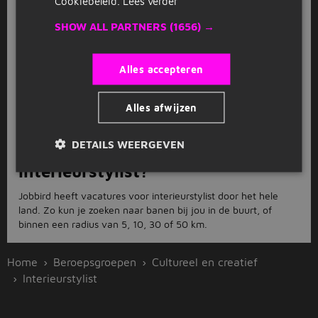
Cookiebeleid.
Lees verder
Wil je werken als interieurstylist?
SHOW ALL PARTNERS
(1656) →
Als je een baan zoekt als interieurstylist begint je zoektocht bij
Jobbird. Bekijk hier onze 1 interieurstylist vacatures.
1 interieurstylist vacatures.
Alles accepteren
Jobbird heeft 1 vacatures voor de functie interieurstylist. Zoek
Alles afwijzen
jij een nieuwe uitdaging of een toffe eerste baan? Bekijk dan
hier onze interieurstylist vacatures.
DETAILS WEERGEVEN
Waar kan ik werken als
interieurstylist?
Jobbird heeft vacatures voor interieurstylist door het hele
land. Zo kun je zoeken naar banen bij jou in de buurt, of
binnen een radius van 5, 10, 30 of 50 km.
Home
Beroepsgroepen
Cultureel en creatief
Interieurstylist