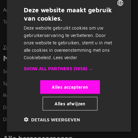
Deze website maakt gebruik
Apothekersassistente
Pedagogisch medewerker
van cookies.
DUTCH
Tandartsassistente
Bibliotheek
Deze website gebruikt cookies om uw
GERMAN
gebruikerservaring te verbeteren. Door
onze website te gebruiken, stemt u in met
Zoeken per functie
alle cookies in overeenstemming met ons
Makelaar vacatures in
Cookiebeleid.
Lees verder
SHOW ALL PARTNERS
(1656) →
Schiedam
Zoetermeer
Spijkenisse
Dordrecht
Alles accepteren
Rotterdam
Leiden
Alles afwijzen
Delft
Roosendaal
Den Haag
Breda
DETAILS WEERGEVEN