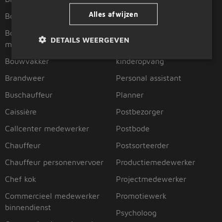
Alles afwijzen
Boekhouder
Pakketbezorger
Boekhoudkundig
Pedagogisch medewerker
DETAILS WEERGEVEN
medewerker
Pedagogisch medewerker
Bouwvakker
kinderopvang
Brandweer
Personal assistant
Buschauffeur
Planner
Caissière
Postbezorger
Callcenter medewerker
Postbode
Chauffeur
Postsorteerder
Chauffeur personenvervoer
Productiemedewerker
Chef kok
Projectmedewerker
Commercieel medewerker
Promotiewerk
binnendienst
Psycholoog