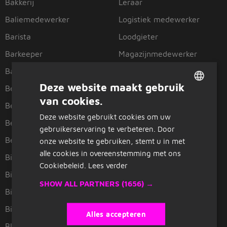
Bakkerij
Leraar
Baliemedewerker
Logistiek medewerker
Barista
Loodgieter
Barkeeper
Magazijnmedewerker
Barmedewerker
Makelaar
Deze website maakt gebruik
Bediening
Management assistent
van cookies.
DUTCH
Begeleider
Manager
Deze website gebruikt cookies om uw
GERMAN
Bewaker
Massage
gebruikerservaring te verbeteren. Door
Bezorger
Medisch secretaresse
onze website te gebruiken, stemt u in met
alle cookies in overeenstemming met ons
Bibliothecaris
Monteur
Cookiebeleid.
Lees verder
Bibliotheek
Office manager
SHOW ALL PARTNERS
(1656) →
Bibliotheekmedewerker
Onderwijsassistent
Bijrijder
Oppas
Alles accepteren
Bloemist
Orderpicker