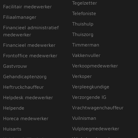
Tegelzetter
Facilitair medewerker
Telefoniste
Filiaalmanager
Thuishulp
Financieel administratief
Thuiszorg
medewerker
Timmerman
Financieel medewerker
Vakkenvuller
Frontoffice medewerker
Verkoopmedewerker
Gastvrouw
Verkoper
Gehandicaptenzorg
Verpleegkundige
Heftruckchauffeur
Verzorgende IG
Helpdesk medewerker
Vrachtwagenchauffeur
Helpende
Vuilnisman
Horeca medewerker
Vulploegmedewerker
Huisarts