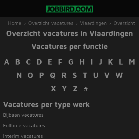
Home
Overzicht vacatures
Vlaardingen
Overzicht
Overzicht vacatures in Vlaardingen
Vacatures per functie
A
B
C
D
E
F
G
H
I
J
K
L
M
N
O
P
Q
R
S
T
U
V
W
X Y Z
#
Vacatures per type werk
Bijbaan vacatures
Fulltime vacatures
Interim vacatures