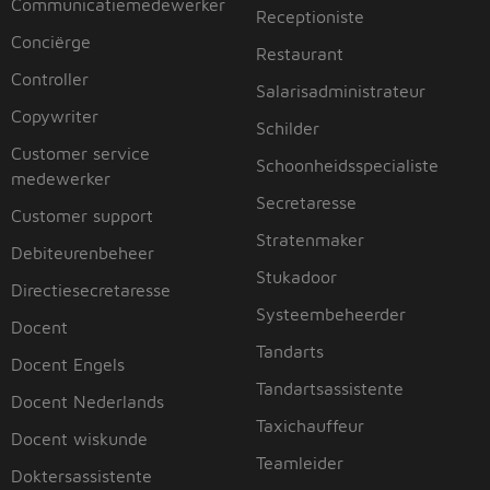
Communicatiemedewerker
Receptioniste
Conciërge
Restaurant
Controller
Salarisadministrateur
Copywriter
Schilder
Customer service
Schoonheidsspecialiste
medewerker
Secretaresse
Customer support
Stratenmaker
Debiteurenbeheer
Stukadoor
Directiesecretaresse
Systeembeheerder
Docent
Tandarts
Docent Engels
Tandartsassistente
Docent Nederlands
Taxichauffeur
Docent wiskunde
Teamleider
Doktersassistente