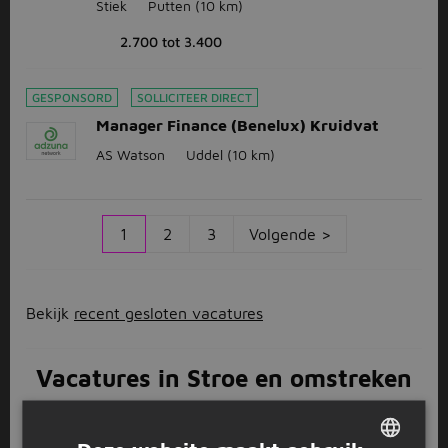
Stiek
Putten
(10 km)
2.700 tot 3.400
GESPONSORD
SOLLICITEER DIRECT
Manager Finance (Benelux) Kruidvat
AS Watson
Uddel
(10 km)
1
2
3
Volgende >
Bekijk
recent gesloten vacatures
Vacatures in Stroe en omstreken
Woon jij in of vlakbij het
Gelderse
dorp Stroe en zoek
je een baan bij jou in de buurt? De kans is groot dat