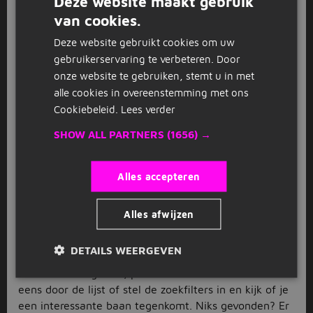
Deze website maakt gebruik
je een leuke uitdaging vindt tussen de vacatures in
van cookies.
DUTCH
Stroe en omstreken op deze pagina. Je komt hier
Deze website gebruikt cookies om uw
namelijk van alles tegen, van flexibele bijbanen tot
GERMAN
gebruikerservaring te verbeteren. Door
fulltime uitdagingen in diverse vakgebieden.
Benieuwd waar jij aan de slag kunt? Neem dan
onze website te gebruiken, stemt u in met
bovenstaande lijst aan vacatures in Stroe en
alle cookies in overeenstemming met ons
omstreken door en ontdek het zelf. Zodra je een
Cookiebeleid.
Lees verder
passende uitdaging op het oog hebt, is solliciteren via
SHOW ALL PARTNERS
(1656) →
Jobbird zo gedaan.
Werken in Stroe
Alles accepteren
Vraag jij je af wat dit dorp qua werkgelegenheid te
bieden heeft? In Stroe vind je onder meer een
Alles afwijzen
supermarkt en verschillende (fastfood) restaurants,
dus een baan in de horeca of detailhandel is nooit ver
DETAILS WEERGEVEN
weg. Maar je vindt tussen de vacatures in Stroe ook
banen in de logistiek, productie en schoonmaak. Scrol
eens door de lijst of stel de zoekfilters in en kijk of je
een interessante baan tegenkomt. Niks gevonden? Er