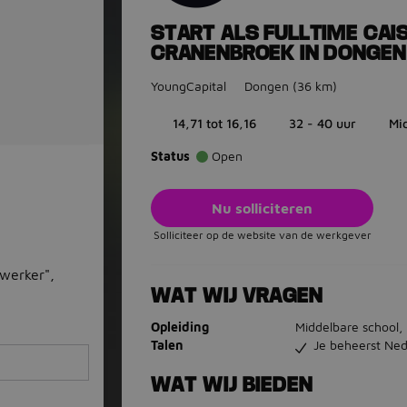
START ALS FULLTIME CAIS
CRANENBROEK IN DONGEN
YoungCapital
Dongen
(36 km)
14,71 tot 16,16
32 - 40 uur
Mi
Status
Open
Nu solliciteren
Solliciteer op de website van de werkgever
werker",
WAT WIJ VRAGEN
Opleiding
Middelbare school,
Talen
Je beheerst Ned
WAT WIJ BIEDEN