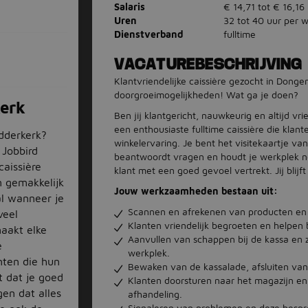
Salaris
€ 14,71 tot € 16,16
Uren
32 tot 40 uur per 
Dienstverband
fulltime
VACATUREBESCHRIJVING
Klantvriendelijke caissière gezocht in Dongen
doorgroeimogelijkheden! Wat ga je doen?
kerk
Ben jij klantgericht, nauwkeurig en altijd v
een enthousiaste fulltime caissière die klan
idderkerk?
winkelervaring. Je bent het visitekaartje va
 Jobbird
beantwoordt vragen en houdt je werkplek net
caissière
klant met een goed gevoel vertrekt. Jij blijft
n gemakkelijk
Jouw werkzaamheden bestaan uit:
al wanneer je
Scannen en afrekenen van producten e
veel
Klanten vriendelijk begroeten en helpen 
maakt elke
Aanvullen van schappen bij de kassa en 
e
werkplek.
nten die hun
Bewaken van de kassalade, afsluiten van
t dat je goed
Klanten doorsturen naar het magazijn en
en dat alles
afhandeling.
Signaleren van problemen en deze bespr