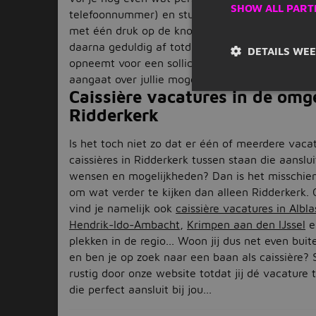
SHOW ALL PART
telefoonnummer) en stuur je alles op naar de 
met één druk op de knop! Eenvoudiger kan nie
daarna geduldig af totdat de werkgever contac
DETAILS WE
opneemt voor een sollicitatiegesprek of eens ee
aangaat over jullie mogelijke toekomstige same
Caissière vacatures in de omg
Ridderkerk
Is het toch niet zo dat er één of meerdere vaca
caissières in Ridderkerk tussen staan die aanslui
wensen en mogelijkheden? Dan is het misschien
om wat verder te kijken dan alleen Ridderkerk. 
vind je namelijk ook
caissière vacatures in Albl
Hendrik-Ido-Ambacht
,
Krimpen aan den IJssel
e
plekken in de regio... Woon jij dus net even bui
en ben je op zoek naar een baan als caissière? 
rustig door onze website totdat jij dé vacature
die perfect aansluit bij jou...