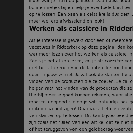
klopt wat je intikt op je kassa. Daarnaast houd 
bonnen netjes bij en help je eventuele klachten
op te lossen. Een baan als caissière is dus best
maar wel erg afwisselend en leuk!
Werken als caissière in Ridde
Als je interesse is gewekt door een of meerdere 
vacatures in Ridderkerk op deze pagina, dan ka
wat meer lezen over het werken als caissière in
Zoals je net al kon lezen, zal je als caissière voo
met het afrekenen van de klanten die hun boo
doen in jouw winkel. Je zal ook de klanten hel
vinden van de producten die ze zoeken. Je zal 
helpen met het vinden van de producten die ze
Hierbij moet je goed kunnen rekenen, want alle
moeten kloppend zijn en je wilt natuurlijk ook g
maken qua bedragen! Daarnaast help je eventu
van klanten op te lossen. Dit kan bijvoorbeeld i
zijn zoals het ruilen van een artikel dat ze niet
of het teruggeven van een geldbedrag waarvan