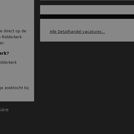
je direct op de
Alle Detailhandel vacatures...
n Ridderkerk
er.
erk?
idderkerk
je zoektocht bij
sière