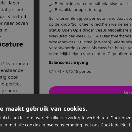
hele dagen
Beheersing van een buitenlandse taal is 
Beschikbaar op zaterdag.
dat je snel
k. Klinkt dit
Solliciteren Ben jij de perfecte kandidaat v
er naar boven
op de knop 'Solliciteer direct!' en we nemen
s in
Status
Open Opleidingsniveaus Middelbare s
Werkuren per week 32 - 40 Dienstverbanden F
e!
Weekendwerk, Fulltime (ervaren) Salarisindi
acature
Verantwoordelijk voor Als caissière ben je v
vriendelijk helpen van klanten. Gepublicee
Salarisomschrijving
jou? Dan raden
openstaande
€14,71 - €16,16 per uur
stig door
ie perfect
b je hem
Nu 
gina en upload
Solliciteer op d
Let wel even
e maakt gebruik van cookies.
 dat er geen
Vacature acties
 geeft niet
ruikt cookies om uw gebruikerservaring te verbeteren. Door onze
laatste stap
u in met alle cookies in overeenstemming met ons Cookiebeleid.
L
Opslaan als favoriet
Vacature delen
oals