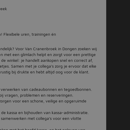
week
! Flexibele uren, trainingen én
riendelijk? Voor Van Cranenbroek in Dongen zoeken wij
ten met een glimlach helpt en zorgt voor een prettige
n de winkel: je handelt aankopen snel en correct af,
jes. Samen met je collega's zorg je ervoor dat elke
 rustig bij drukte en hebt altijd oog voor de klant.
n verwerken van cadeaubonnen en tegoedbonnen.
bij vragen, problemen en reserveringen.
zorgen voor een schone, veilige en opgeruimde
 de kassa en bijhouden van kassa-administratie.
 samenwerken met collega's voor een vlotte
eken met het hoofd kassa, en het naleven van