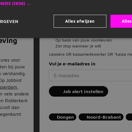
NERS
(1656) →
werkgever toe
t toch? Wacht
t met jou
Alles afwijzen
Alle
ERGEVEN
Dagelijks nieuwe vacatures in je inb
n praatje
nwerking...
Mis nooit een vacature
eving
Op basis van jouw voorkeuren
Zet stop wanneer je wilt
caissière OR kassamedewerker OR "kassa me
tures voor
Vul je e-mailadres in
ten bij jouw
 verstandig
Op Jobbird
asserdam
,
Job alert instellen
n vele andere
ten Ridderkerk
Scroll dan
 tegenkomt
Dongen
Noord-Brabant