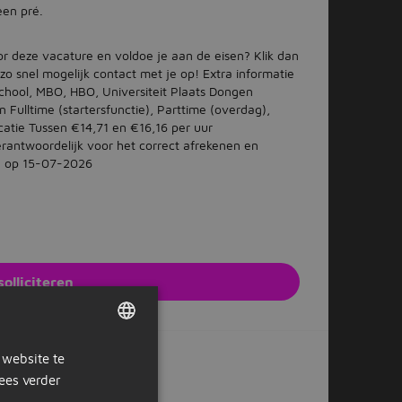
een pré.
oor deze vacature en voldoe je aan de eisen? Klik dan
 zo snel mogelijk contact met je op! Extra informatie
chool, MBO, HBO, Universiteit Plaats Dongen
ulltime (startersfunctie), Parttime (overdag),
catie Tussen €14,71 en €16,16 per uur
erantwoordelijk voor het correct afrekenen en
rd op 15-07-2026
solliciteren
e website van de werkgever
 website te
DUTCH
ees verder
GERMAN
Of solliciteer later