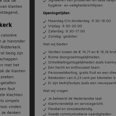
je ook de
hygiëne- en veiligheidsrichtlijnen.
 van klanten
 uitdagend,
Openingstijden
:
Maandag t/m donderdag: 9:30-18:00
rkerk
Vrijdag: 9:30-20:00
Zaterdag: 8:30-17:00
caissière
Zondag: gesloten
n je hieronder
Wat wij bieden
 Ridderkerk.
Verdien tussen de € 14,71 en € 16,16 brut
ral bezig zijn
Ruime doorgroeimogelijkheden.
dschappen
Ontwikkelingsmogelijkheden zoals trainin
pen met het
Een hecht en enthousiast team.
ook de klanten
Personeelskorting, gratis fruit en een sf
 zoeken.
Reiskosten van 0,23 cent per kilometer 
 getallen
Er zijn bedrijfsuitjes zoals een nieuwjaars
een fout
Wat wij vragen
ele klachten
Je beheerst de Nederlandse taal.
ets simpels
Klantvriendelijk en servicegericht.
 mooi vinden
Flexibel en stressbestendig.
 ze denken
Goede communicatieve vaardigheden.