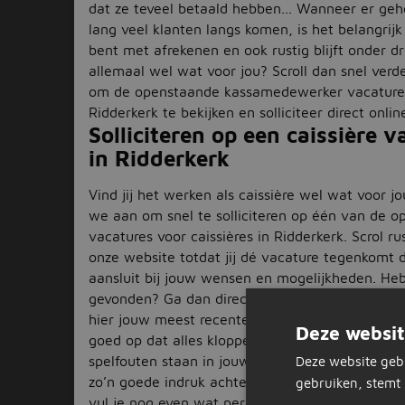
dat ze teveel betaald hebben... Wanneer er ge
lang veel klanten langs komen, is het belangrijk 
bent met afrekenen en ook rustig blijft onder dru
allemaal wel wat voor jou? Scroll dan snel verd
om de openstaande kassamedewerker vacature
Ridderkerk te bekijken en solliciteer direct onlin
Solliciteren op een caissière v
in Ridderkerk
Vind jij het werken als caissière wel wat voor 
we aan om snel te solliciteren op één van de 
vacatures voor caissières in Ridderkerk. Scrol ru
onze website totdat jij dé vacature tegenkomt d
aansluit bij jouw wensen en mogelijkheden. He
gevonden? Ga dan direct naar de sollicitatiepa
hier jouw meest recente cv en motivatiebrief. 
Deze websit
goed op dat alles kloppend is qua informatie en
spelfouten staan in jouw documenten, want dat
Deze website geb
zo’n goede indruk achter bij de werkgever... Als 
gebruiken, stemt 
vul je nog even wat persoonlijke gegevens in (z