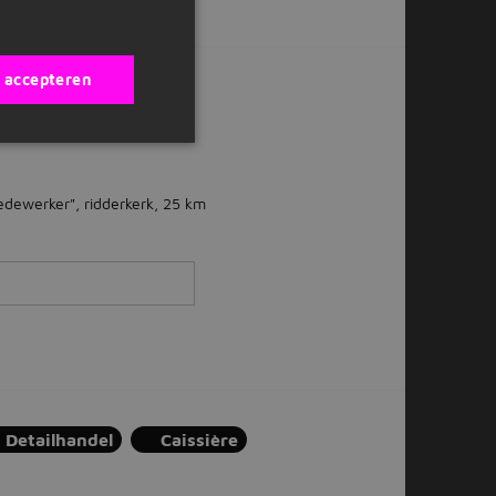
s accepteren
ox?
dewerker", ridderkerk, 25 km
Detailhandel
Caissière