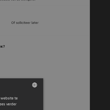
Of solliciteer later
ox?
 website te
DUTCH
ees verder
GERMAN