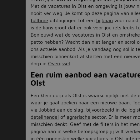
Met de vacatures in Olst en omgeving is jouw 
nooit ver weg. Je komt op deze pagina van alle
fulltime
uitdagingen tot een
bijbaan
voor naast 
is de kans groot dat er ook voor jou iets leuks tu
Benieuwd wat de vacatures in Olst en omstreken
petto hebben? Wacht dan niet langer en scrol
ons actuele aanbod. Als je vandaag nog sollicite
misschien binnenkort al starten met een nieuwe
dorp in
Overijssel
.
Een ruim aanbod aan vacature
Olst
Een klein dorp als Olst is waarschijnlijk niet de 
waar je gaat zoeken naar een nieuwe baan. Toch
via Jobbird aan de slag, bijvoorbeeld in de
logis
detailhandel
of
agrarische
sector. Er is meer mo
misschien denkt. Geef met de filters in het men
pagina aan in welke beroepsgroep jij wilt werken
in één oogopslag welke vacatures in Olst intere