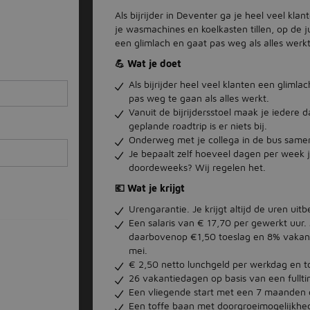
Als bijrijder in Deventer ga je heel veel kl
je wasmachines en koelkasten tillen, op de ju
een glimlach en gaat pas weg als alles werkt
💪 Wat je doet
Als bijrijder heel veel klanten een glimla
pas weg te gaan als alles werkt.
Vanuit de bijrijdersstoel maak je iedere 
geplande roadtrip is er niets bij.
Onderweg met je collega in de bus samen
Je bepaalt zelf hoeveel dagen per week j
doordeweeks? Wij regelen het.
💶 Wat je krijgt
Urengarantie. Je krijgt altijd de uren uit
Een salaris van € 17,70 per gewerkt uur.
daarbovenop €1,50 toeslag en 8% vakantieg
mei.
€ 2,50 netto lunchgeld per werkdag en to
26 vakantiedagen op basis van een fulltim
Een vliegende start met een 7 maanden co
Een toffe baan met doorgroeimogelijkhed