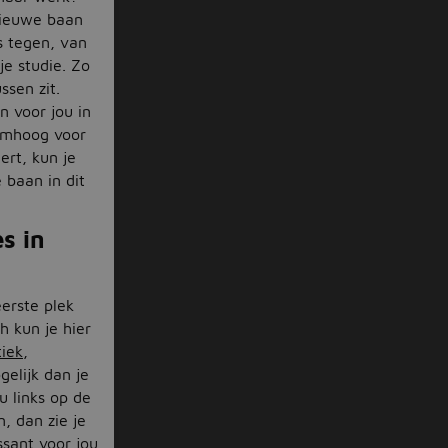
nieuwe baan
s tegen, van
je studie. Zo
ssen zit.
 voor jou in
 omhoog voor
ert, kun je
 baan in dit
s in
eerste plek
 kun je hier
tiek
,
gelijk dan je
u links op de
, dan zie je
ssant voor jou