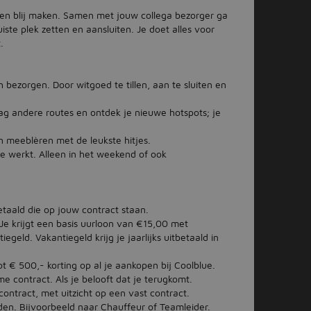
anten blij maken. Samen met jouw collega bezorger ga
iste plek zetten en aansluiten. Je doet alles voor
.
ch bezorgen. Door witgoed te tillen, aan te sluiten en
dag andere routes en ontdek je nieuwe hotspots; je
 meeblèren met de leukste hitjes.
e werkt. Alleen in het weekend of ook
betaald die op jouw contract staan.
 Je krijgt een basis uurloon van €15,00 met
eld. Vakantiegeld krijg je jaarlijks uitbetaald in
t € 500,- korting op al je aankopen bij Coolblue.
e contract. Als je belooft dat je terugkomt.
ntract, met uitzicht op een vast contract.
en. Bijvoorbeeld naar Chauffeur of Teamleider.