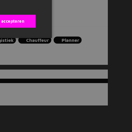
s accepteren
istiek
Chauffeur
Planner