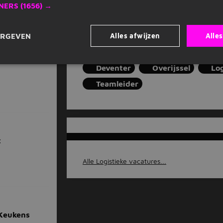
NERS
(1656) →
Job alert instellen
Alles afwijzen
Alle
ERGEVEN
Deventer
Overijssel
Log
Teamleider
t
Alle Logistieke vacatures...
 Keukens