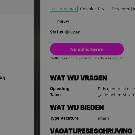
Coolblue B.V.
Deventer
(1
GESPONSORD
nieuw
Status
Open
Nu solliciteren
Solliciteer op de website van de werkgever
bij
WAT WIJ VRAGEN
Opleiding
Er is geen minimale
Talen
Je beheerst Ned
WAT WIJ BIEDEN
Type vacature
intern
VACATUREBESCHRIJVING