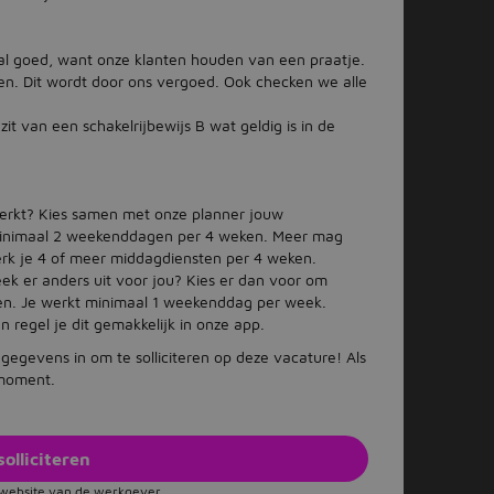
aal goed, want onze klanten houden van een praatje.
n. Dit wordt door ons vergoed. Ook checken we alle
it van een schakelrijbewijs B wat geldig is in de
werkt? Kies samen met onze planner jouw
je minimaal 2 weekenddagen per 4 weken. Meer mag
erk je 4 of meer middagdiensten per 4 weken.
ek er anders uit voor jou? Kies er dan voor om
ven. Je werkt minimaal 1 weekenddag per week.
 regel je dit gemakkelijk in onze app.
e gegevens in om te solliciteren op deze vacature! Als
emoment.
solliciteren
e website van de werkgever