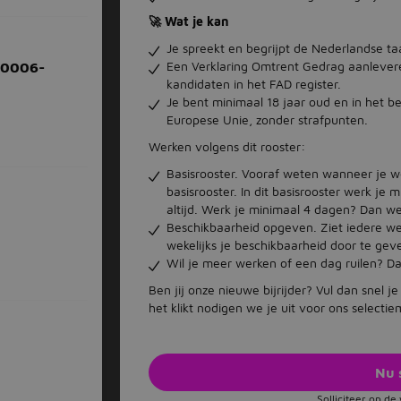
🚀 Wat je kan
Je spreekt en begrijpt de Nederlandse t
Een Verklaring Omtrent Gedrag aanlevere
-0006-
kandidaten in het FAD register.
Je bent minimaal 18 jaar oud en in het bez
Europese Unie, zonder strafpunten.
Werken volgens dit rooster:
Basisrooster. Vooraf weten wanneer je 
basisrooster. In dit basisrooster werk 
altijd. Werk je minimaal 4 dagen? Dan w
Beschikbaarheid opgeven. Ziet iedere we
wekelijks je beschikbaarheid door te ge
Wil je meer werken of een dag ruilen? Dan
Ben jij onze nieuwe bijrijder? Vul dan snel j
het klikt nodigen we je uit voor ons selecti
Nu 
Solliciteer op d