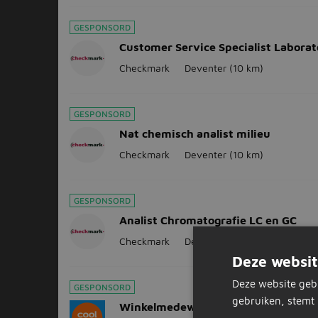
GESPONSORD
Customer Service Specialist Labora
Checkmark
Deventer
(10 km)
GESPONSORD
Nat chemisch analist milieu
Checkmark
Deventer
(10 km)
GESPONSORD
Analist Chromatografie LC en GC
Checkmark
Deventer
(10 km)
Deze websit
Deze website geb
GESPONSORD
gebruiken, stemt 
Winkelmedewerker bij Coolblue