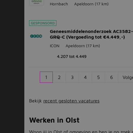
Hornbach
Apeldoorn
(17 km)
GESPONSORD
Geneesmiddelenonderzoek AC3582
GRQ-C (Vergoeding tot €4.449,-)
ICON
Apeldoorn
(17 km)
4.207 tot 4.449
1
2
3
4
5
6
Volg
Bekijk
recent gesloten vacatures
Werken in Olst
Woon jij in Olst of omgeving en ben je op zoek