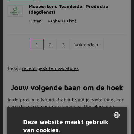
Meewerkend Teamleider Productie
(dagdienst)
Hutten
Veghel
(10 km)
1
2
3
Volgende >
Bekijk
recent gesloten vacatures
Jouw volgende baan om de hoek
In de provincie
Noord-Brabant
vind je Nistelrode, een
dorp dat vlakbij grotere steden als
Den Bosch
en
Nijmegen
ligt. Veel inwoners van dit dorp kiezen er
dan ook liever voor om voor hun werk in de auto te
Deze website maakt gebruik
springen. Zonde, want er zijn ook een boel leuke
van cookies.
DUTCH