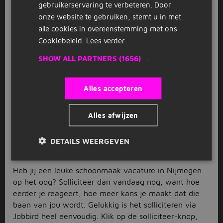
gebruikerservaring te verbeteren. Door
kanten op. Weet je al precies wat je zoekt? Jobbird
onze website te gebruiken, stemt u in met
helpt jou verder in je zoektocht naar een leuke
alle cookies in overeenstemming met ons
vacature voor deze functie. Met het zoekfilter aan de
Cookiebeleid.
Lees verder
linkerkant van de pagina kun je al jouw wensen
aanvinken. Zo verschijnen alleen de meest relevante
SHOW ALL PARTNERS
(1656) →
schoonmaak vacatures in Nijmegen in beeld. Heb je
niet de vacature gevonden waar je naar op zoek
bent? Kijk dan voor schoonmaakwerk in omliggende
Alles accepteren
plaatsen als
Arnhem
,
Den Bosch
of
Apeldoorn
. Of
meld je dan aan voor het e-mail alert. Zo ontvang je
Alles afwijzen
automatisch de nieuwste vacatures voor deze
zoekopdracht in je mailbox.
DETAILS WEERGEVEN
Solliciteer direct via Jobbird
Heb jij een leuke schoonmaak vacature in Nijmegen
op het oog? Solliciteer dan vandaag nog, want hoe
eerder je reageert, hoe meer kans je maakt dat die
baan van jou wordt. Gelukkig is het solliciteren via
Jobbird heel eenvoudig. Klik op de solliciteer-knop,