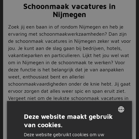
Schoonmaak vacatures in
Nijmegen
Zoek jij een baan in of rondom Nijmegen en heb je
ervaring met schoonmaakwerkzaamheden? Dan zijn
de schoonmaak vacatures in Nijmegen zeker wat voor
jou. Je kunt aan de slag gaan bij bedrijven, hotels,
vakantieparken en particulieren. Lijkt het jou wel wat
om in Nijmegen in de schoonmaak te werken? Voor
deze functie is het belangrijk dat je van aanpakken
weet, enthousiast bent en allerlei
schoonmaakvaardigheden onder de knie hebt. Jij gaat
ervoor zorgen dat alles weer spic en span eruit ziet.
Vergeet niet om de leukste schoonmaak vacatures in
Nijmegen op te slaan door op het sterretje te klikken.
Of, nog beter, solliciteer direct.
Deze website maakt gebruik
Allerlei schoonmaak vacatures
van cookies.
DUTCH
Deze website gebruikt cookies om uw
Met de schoonmaak vacatures in Nijmegen kun je alle
GERMAN