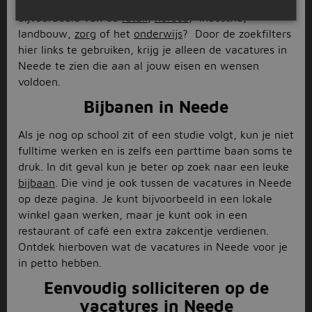
ongeveer aan het werk wilt. Wat dacht je
bijvoorbeeld van de
retail
,
horeca
, industrie,
landbouw,
zorg
of het
onderwijs
? Door de zoekfilters
hier links te gebruiken, krijg je alleen de vacatures in
Neede te zien die aan al jouw eisen en wensen
voldoen.
Bijbanen in Neede
Als je nog op school zit of een studie volgt, kun je niet
fulltime werken en is zelfs een parttime baan soms te
druk. In dit geval kun je beter op zoek naar een leuke
bijbaan
. Die vind je ook tussen de vacatures in Neede
op deze pagina. Je kunt bijvoorbeeld in een lokale
winkel gaan werken, maar je kunt ook in een
restaurant of café een extra zakcentje verdienen.
Ontdek hierboven wat de vacatures in Neede voor je
in petto hebben.
Eenvoudig solliciteren op de
vacatures in Neede