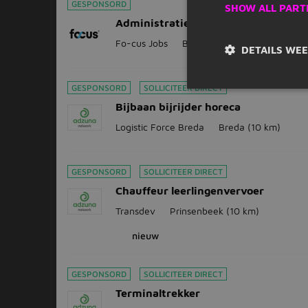
GESPONSORD
SHOW ALL PART
Administratief medewerker
Fo-cus Jobs
Breda
(10 km)
DETAILS WE
GESPONSORD
SOLLICITEER DIRECT
Bijbaan bijrijder horeca
Logistic Force Breda
Breda
(10 km)
GESPONSORD
SOLLICITEER DIRECT
Chauffeur leerlingenvervoer
Transdev
Prinsenbeek
(10 km)
nieuw
GESPONSORD
SOLLICITEER DIRECT
Terminaltrekker