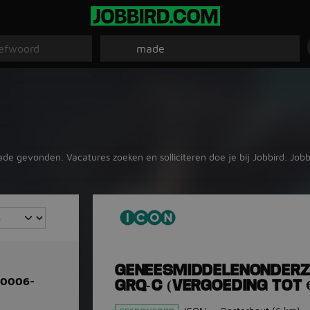
de gevonden. Vacatures zoeken en solliciteren doe je bij Jobbird. Job
GENEESMIDDELENONDERZ
-0006-
GRQ-C (VERGOEDING TOT €