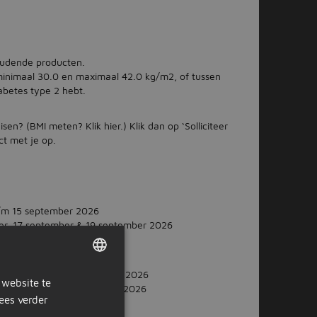
houdende producten.
minimaal 30.0 en maximaal 42.0 kg/m2, of tussen
abetes type 2 hebt.
en? (BMI meten? Klik hier.) Klik dan op ‘Solliciteer
ct met je op.
 t/m 15 september 2026
er, 17 september & 19 september 2026
2026 en 28 t/m 29 september 2026
 website te
DUTCH
ber, 1 oktober & 3 oktober 2026
ees verder
6
GERMAN