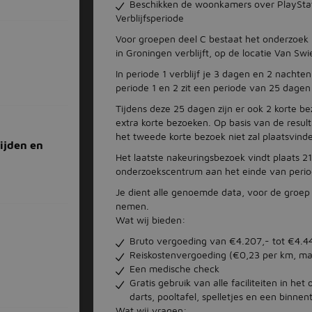
Beschikken de woonkamers over PlayStati
Verblijfsperiode
Voor groepen deel C bestaat het onderzoek u
in Groningen verblijft, op de locatie Van Swi
In periode 1 verblijf je 3 dagen en 2 nachten
periode 1 en 2 zit een periode van 25 dagen
Tijdens deze 25 dagen zijn er ook 2 korte b
extra korte bezoeken. Op basis van de resu
het tweede korte bezoek niet zal plaatsvind
ijden en
Het laatste nakeuringsbezoek vindt plaats 21
onderzoekscentrum aan het einde van perio
Je dient alle genoemde data, voor de groep d
nemen.
Wat wij bieden:
Bruto vergoeding van €4.207,- tot €4.4
Reiskostenvergoeding (€0,23 per km, m
Een medische check
Gratis gebruik van alle faciliteiten in het
darts, pooltafel, spelletjes en een binnen
Wat wij vragen: