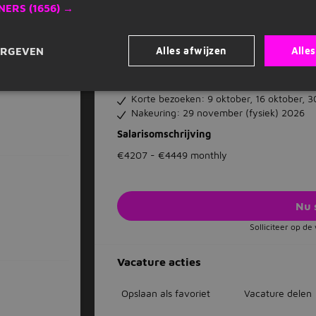
NERS
(1656) →
Verblijf: 17 t/m 19 september 2026 en 1
Korte bezoeken: 27 september, 4 oktober
Nakeuring: 6 november (fysiek) 2026
Alles afwijzen
Alle
ERGEVEN
Groep C4
Verblijf: 29 september t/m 1 oktober 20
Korte bezoeken: 9 oktober, 16 oktober, 
Nakeuring: 29 november (fysiek) 2026
Salarisomschrijving
€4207 - €4449 monthly
Nu 
Solliciteer op d
Vacature acties
Opslaan als favoriet
Vacature delen