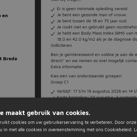
Er is geen minimale opleiding vereist.
Je bent een gezonde man of vrouw.
a en
Je bent tussen de 18 en 75 jaar oud.
Je rookt niet en gebruikt geen nicotine
Je hebt een Body Mass Index (BMI) van 
18.0 en 42.0 kg/m2 als je de diagnose di
Solliciteren
Ben je geïnteresseerd en voldoe je aan de eis
t Breda
direct!’ en we nemen zo snel mogelijk conta
Extra informatie
Kies één van onderstaande groepen:
Groep C1
Verblijf: 17 t/m 19 augustus 2026 en 14
Korte bezoeken: 27 augustus, 3 septemb
Nakeuring: tussen 6 en 9 oktober 2026
am, Breda
Groep C2
e maakt gebruik van cookies.
Verblijf: 31 augustus t/m 2 september 
ruikt cookies om uw gebruikerservaring te verbeteren. Door onze
Korte bezoeken: 10 september, 17 septem
u in met alle cookies in overeenstemming met ons Cookiebeleid.
L
Nakeuring: tussen 20 en 23 oktober 202
Groep C3