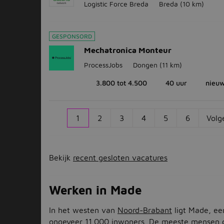
Logistic Force Breda
Breda
(10 km)
GESPONSORD
Mechatronica Monteur
ProcessJobs
Dongen
(11 km)
3.800 tot 4.500
40 uur
nieu
1
2
3
4
5
6
Volg
Bekijk
recent gesloten vacatures
Werken in Made
In het westen van
Noord-Brabant
ligt Made, ee
ongeveer 11.000 inwoners. De meeste mensen d