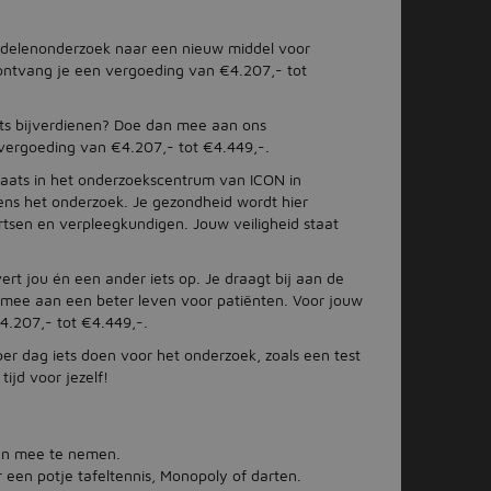
delenonderzoek naar een nieuw middel voor
ontvang je een vergoeding van €4.207,- tot
iets bijverdienen? Doe dan mee aan ons
ergoeding van €4.207,- tot €4.449,-.
laats in het onderzoekscentrum van ICON in
jdens het onderzoek. Je gezondheid wordt hier
rtsen en verpleegkundigen. Jouw veiligheid staat
 jou én een ander iets op. Je draagt bij aan de
rmee aan een beter leven voor patiënten. Voor jouw
.207,- tot €4.449,-.
er dag iets doen voor het onderzoek, zoals een test
ijd voor jezelf!
ken mee te nemen.
een potje tafeltennis, Monopoly of darten.