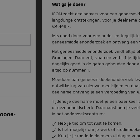
Wat ga je doen?
ICON zoekt deelnemers voor een geneesmid
langdurige ontstekingen. Voor je deelname 
€4.449,-.
Iets goed doen voor een ander en tegelijk 
geneesmiddelenonderzoek en ontvang een v
Het geneesmiddelenonderzoek vindt altijd p
Groningen. Daar eet, slaap en verblijf je ti
dagelijks goed in de gaten gehouden door a
altijd op nummer 1.
Meedoen aan geneesmiddelenonderzoek levert
ontwikkeling van nieuwe medicijnen en daa
deelname ontvang je een vergoeding van €4
Tijdens je deelname moet je een paar keer p
of gezondheidscheck. Daarnaast heb je veel t
In het onderzoekscentrum:
-0006-
Heb je tijd om tot rust te komen.
Is het mogelijk om je werk of studieboe
Kun je je mededeelnemers uitdagen voor 