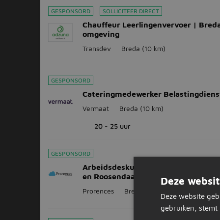
GESPONSORD
SOLLICITEER DIRECT
Chauffeur Leerlingenvervoer | Bred
omgeving
Transdev
Breda
(10 km)
GESPONSORD
Cateringmedewerker Belastingdiens
Vermaat
Breda
(10 km)
20 - 25 uur
GESPONSORD
Arbeidsdeskundige - regio Rotterd
en Roosendaal
Deze websit
Prorences
Breda
(10 km)
Deze website geb
gebruiken, stemt 