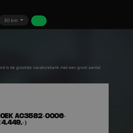
30 km
bird is de grootste vacaturebank met een groot aantal
OEK AC3582-0006-
4.449,-)