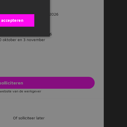
5 t/m 16 oktober 2026
, 18 oktober en 22 oktober 2026
s accepteren
26 en 27 t/m 28 oktober 2026
30 oktober en 3 november
solliciteren
e website van de werkgever
Of solliciteer later