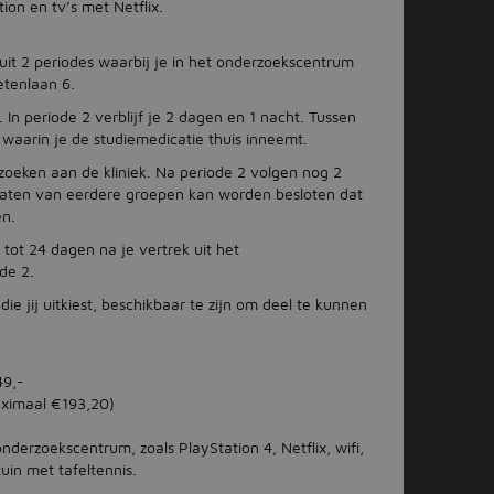
on en tv’s met Netflix.
it 2 periodes waarbij je in het onderzoekscentrum
etenlaan 6.
. In periode 2 verblijf je 2 dagen en 1 nacht. Tussen
 waarin je de studiemedicatie thuis inneemt.
ezoeken aan de kliniek. Na periode 2 volgen nog 2
ltaten van eerdere groepen kan worden besloten dat
en.
 tot 24 dagen na je vertrek uit het
de 2.
ie jij uitkiest, beschikbaar te zijn om deel te kunnen
49,-
aximaal €193,20)
 onderzoekscentrum, zoals PlayStation 4, Netflix, wifi,
tuin met tafeltennis.