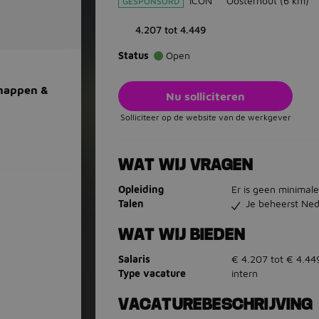
ICON
Oosterhout
(6 km)
GESPONSORD
4.207 tot 4.449
Status
Open
chappen &
Nu solliciteren
Solliciteer op de website van de werkgever
WAT WIJ VRAGEN
Opleiding
Er is geen minimale
Talen
Je beheerst Ned
WAT WIJ BIEDEN
Salaris
€ 4.207 tot € 4.44
Type vacature
intern
VACATUREBESCHRIJVING