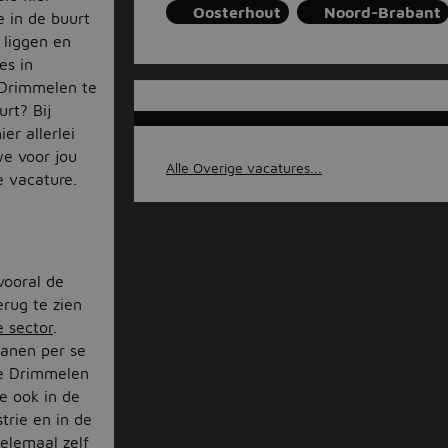
Oosterhout
Noord-Brabant
 in de buurt
 liggen en
es in
 Drimmelen te
urt? Bij
er allerlei
we voor jou
Alle Overige vacatures...
e vacature.
vooral de
erug te zien
e sector
.
banen per se
te Drimmelen
e ook in de
strie en in de
elemaal zelf