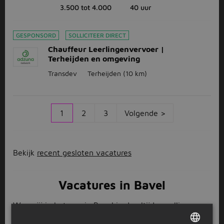
3.500 tot 4.000
40 uur
GESPONSORD
SOLLICITEER DIRECT
Chauffeur Leerlingenvervoer |
Terheijden en omgeving
Transdev
Terheijden
(10 km)
1
2
3
Volgende >
Bekijk
recent gesloten vacatures
Vacatures in Bavel
Woon jij in het mooie Bavel in de altijd gezellige
provincie
Noord-Brabant
? En ben je op zoek naar