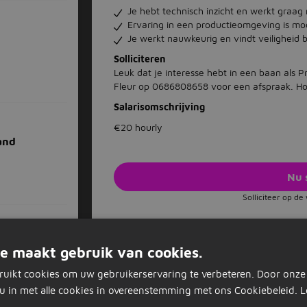
Je hebt technisch inzicht en werkt graag
Ervaring in een productieomgeving is mo
Je werkt nauwkeurig en vindt veiligheid b
Solliciteren
Leuk dat je interesse hebt in een baan als
Fleur op 0686808658 voor een afspraak. Hope
Salarisomschrijving
€20 hourly
and
Nu 
Solliciteer op d
Vacature acties
e maakt gebruik van cookies.
Opslaan als favoriet
Vacature delen
ruikt cookies om uw gebruikerservaring te verbeteren. Door onze
u in met alle cookies in overeenstemming met ons Cookiebeleid.
L