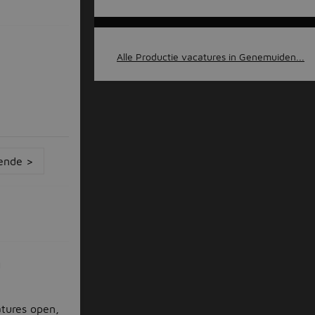
Alle Productie vacatures in Genemuiden...
ende >
n
atures open,