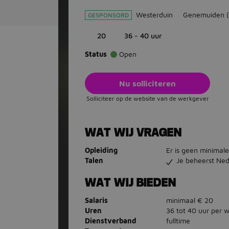
Westerduin
Genemuiden
GESPONSORD
20
36 - 40 uur
Status
Open
Nu solliciteren
Solliciteer op de website van de werkgever
WAT WIJ VRAGEN
Opleiding
Er is geen minimale
Talen
Je beheerst Ned
WAT WIJ BIEDEN
Salaris
minimaal € 20
Uren
36 tot 40 uur per 
Dienstverband
fulltime