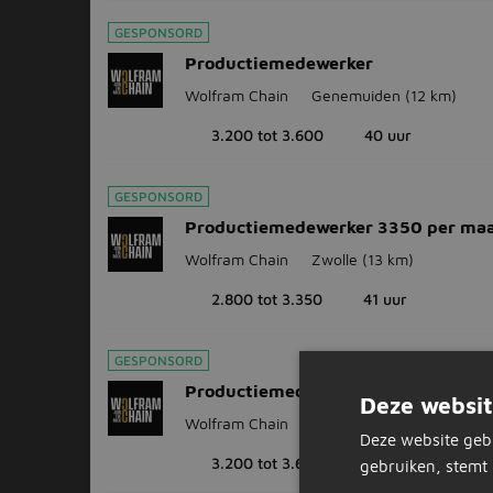
GESPONSORD
Productiemedewerker
Wolfram Chain
Genemuiden
(12 km)
3.200 tot 3.600
40 uur
GESPONSORD
Productiemedewerker 3350 per ma
Wolfram Chain
Zwolle
(13 km)
2.800 tot 3.350
41 uur
GESPONSORD
Productiemedewerker Zwartsluis
Deze websit
Wolfram Chain
Zwartsluis
(14 km)
Deze website geb
3.200 tot 3.600
40 uur
gebruiken, stemt 