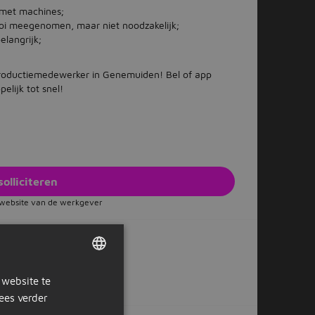
 met machines;
oi meegenomen, maar niet noodzakelijk;
elangrijk;
 Productiemedewerker in Genemuiden! Bel of app
lijk tot snel!
solliciteren
e website van de werkgever
Of solliciteer later
 website te
DUTCH
ees verder
GERMAN