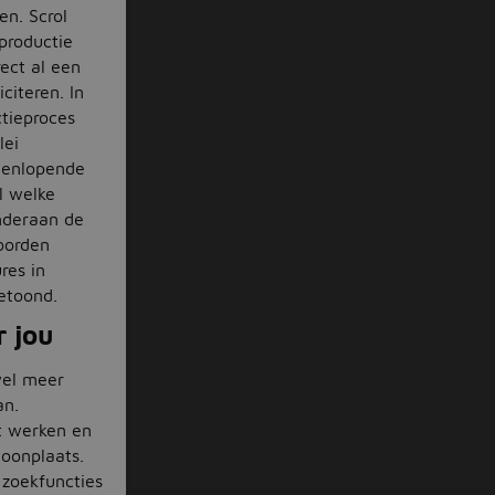
n. Scrol
productie
rect al een
citeren. In
ctieproces
lei
teenlopende
l welke
onderaan de
woorden
res in
getoond.
 jou
wel meer
an.
lt werken en
oonplaats.
 zoekfuncties