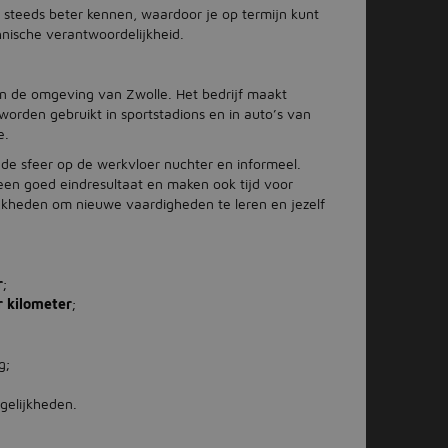
 steeds beter kennen, waardoor je op termijn kunt
nische verantwoordelijkheid.
n de omgeving van Zwolle. Het bedrijf maakt
orden gebruikt in sportstadions en in auto’s van
e.
is de sfeer op de werkvloer nuchter en informeel.
een goed eindresultaat en maken ook tijd voor
lijkheden om nieuwe vaardigheden te leren en jezelf
r
;
r kilometer
;
g;
gelijkheden.