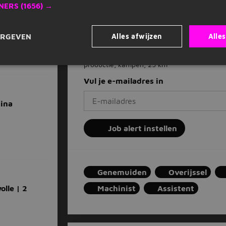
NERS
(1656) →
Dagelijks nieuwe vacatures in je inb
me
Mis nooit een vacature
Alles afwijzen
Alle
ERGEVEN
Op basis van jouw voorkeuren
Zet stop wanneer je wilt
productie, kampen, 25 km
Vul je e-mailadres in
ina
Job alert instellen
Genemuiden
Overijssel
lle | 2
Machinist
Assistent