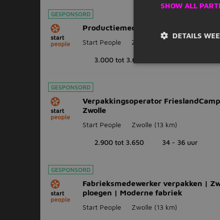
SHOW ALL PART
GESPONSORD
Productiemedewerker Abbott Fullti
DETAILS WE
Start People
Zwolle
(13 km)
3.000 tot 3.600
32 - 34 uur
GESPONSORD
Verpakkingsoperator FrieslandCamp
Zwolle
Start People
Zwolle
(13 km)
2.900 tot 3.650
34 - 36 uur
GESPONSORD
Fabrieksmedewerker verpakken | Zwo
ploegen | Moderne fabriek
Start People
Zwolle
(13 km)