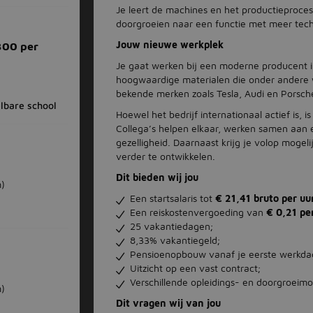
Je leert de machines en het productieproces
doorgroeien naar een functie met meer tech
Jouw nieuwe werkplek
300 per
Je gaat werken bij een moderne producent i
hoogwaardige materialen die onder andere w
bekende merken zoals Tesla, Audi en Porsch
lbare school
Hoewel het bedrijf internationaal actief is, 
Collega’s helpen elkaar, werken samen aan 
gezelligheid. Daarnaast krijg je volop moge
verder te ontwikkelen.
Dit bieden wij jou
m)
Een startsalaris tot
€ 21,41 bruto per uu
Een reiskostenvergoeding van
€ 0,21 pe
25 vakantiedagen;
8,33% vakantiegeld;
Pensioenopbouw vanaf je eerste werkda
Uitzicht op een vast contract;
Verschillende opleidings- en doorgroeimo
m)
Dit vragen wij van jou