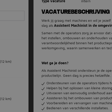
Type vacature
intern
VACATUREBESCHRIJVING
Werk jij graag met machines en wil je jezel
slag als
Assistent Machinist in de omgevi
Samen met de operators zorg je ervoor dat de
het instellen, ombouwen en onderhouden va
verantwoordelijkheid binnen het productiep
werkomgeving, waarin samenwerken en tech
(12 km)
Wat ga je doen?
Als Assistent Machinist ondersteun je de o
productielijn. Geen dag is precies hetzelfd
Ondersteunen van de operators tijdens h
Helpen bij het oplossen van kleine storin
Uitvoeren van eenvoudig onderhoud aan
Assisteren bij het ombouwen van producti
(12 km)
Voorbereiden en vervangen van machin
Bedienen van verschillende installaties.