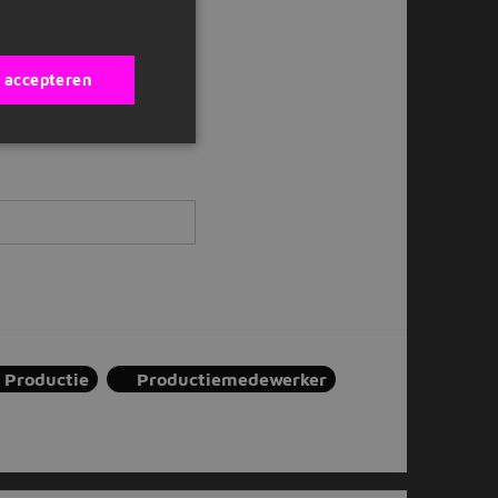
ox?
s accepteren
Productie
Productiemedewerker