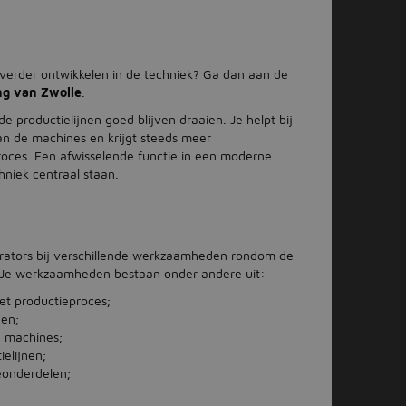
f verder ontwikkelen in de techniek? Ga dan aan de
ng van Zwolle
.
 productielijnen goed blijven draaien. Je helpt bij
n de machines en krijgt steeds meer
roces. Een afwisselende functie in een moderne
niek centraal staan.
perators bij verschillende werkzaamheden rondom de
e. Je werkzaamheden bestaan onder andere uit:
et productieproces;
gen;
 machines;
elijnen;
eonderdelen;