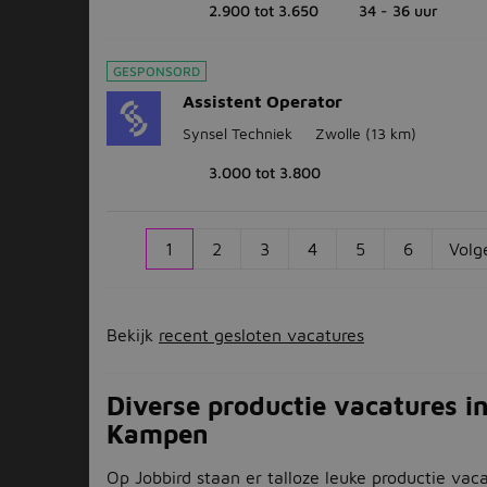
2.900 tot 3.650
34 - 36 uur
GESPONSORD
Assistent Operator
Synsel Techniek
Zwolle
(13 km)
3.000 tot 3.800
1
2
3
4
5
6
Volg
Bekijk
recent gesloten vacatures
Diverse productie vacatures i
Kampen
Op Jobbird staan er talloze leuke productie vac