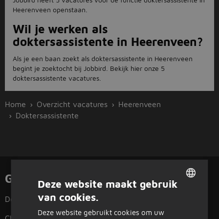
Heerenveen openstaan.
Wil je werken als
doktersassistente in Heerenveen?
Als je een baan zoekt als doktersassistente in Heerenveen
begint je zoektocht bij Jobbird. Bekijk hier onze 5
doktersassistente vacatures.
Home
Overzicht vacatures
Heerenveen
Doktersassistente
Gerelateerde functies
Deze website maakt gebruik
van cookies.
Doktersassistente
Magazijnmedewerker
DUTCH
Deze website gebruikt cookies om uw
GERMAN
Chauffeur
Heftruckchauffeur