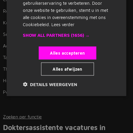
gebruikerservaring te verbeteren. Door
onze website te gebruiken, stemt u in met
Receptioniste
Kapper
alle cookies in overeenstemming met ons
Koerier
Baliemedewerker
Cookiebeleid.
Lees verder
Secretaresse
Verkoopmedewerker
SHOW ALL PARTNERS
(1656) →
Administratief medewerker
Huishoudelijke hulp
Alles accepteren
Tandartsassistente
Productiemedewerker
Thuiszorg
Alles afwijzen
Telefoniste
Helpende
Logistiek medewerker
DETAILS WEERGEVEN
Pedagogisch medewerker
Postbezorger
Zoeken per functie
Doktersassistente vacatures in