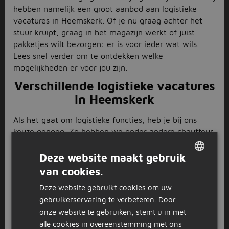
hebben namelijk een groot aanbod aan logistieke
vacatures in Heemskerk. Of je nu graag achter het
stuur kruipt, graag in het magazijn werkt of juist
pakketjes wilt bezorgen: er is voor ieder wat wils.
Lees snel verder om te ontdekken welke
mogelijkheden er voor jou zijn.
Verschillende logistieke vacatures
in Heemskerk
Als het gaat om logistieke functies, heb je bij ons
keuze genoeg. Zo hebben we onder andere
chauffeur
vacatures waarbij je met vrachtwagens of
bestelbusjes door heel Nederland rijdt om producten
Deze website maakt gebruik
af te leveren. Ben jij meer van het werk binnen de
van cookies.
DUTCH
muren van het bedrijf? Kijk dan eens tussen onze
Deze website gebruikt cookies om uw
magazijnmedewerker
vacatures in Heemskerk. Hierbij
GERMAN
gebruikerservaring te verbeteren. Door
kun je denken aan het laden en lossen van
onze website te gebruiken, stemt u in met
vrachtwagens, orderpicken en het netjes houden van
alle cookies in overeenstemming met ons
het magazijn. En als laatste hebben we ook nog de