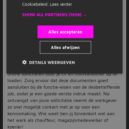
Cookiebeleid.
Lees verder
koerier
banen, waarbij je pakketten aflevert bij
particulieren en bedrijven in de regio. Bekijk hier ons
SHOW ALL PARTNERS
(1656) →
complete overzicht aan verschillende logistieke
vacatures in Heemskerk en solliciteer direct.
Alles accepteren
Solliciteren op logistieke
vacatures in Heemskerk
Alles afwijzen
Heb je een leuke logistieke vacature Heemskerk
gevonden tussen ons aanbod? Dan is het tijd om te
DETAILS WEERGEVEN
solliciteren! Bij Jobbird kun je gemakkelijk en snel
online solliciteren door je cv en motivatiebrief up te
loaden. Zorg ervoor dat deze documenten goed
aansluiten bij de functie-eisen van de desbetreffende
job, zodat je een goede eerste indruk maakt. Na
ontvangst van jouw sollicitatie neemt de werkgever
zo snel mogelijk contact met je op voor een
kennismaking. Wie weet ben jij binnenkort wel aan
het werk als chauffeur, magazijnmedewerker of
koerier!