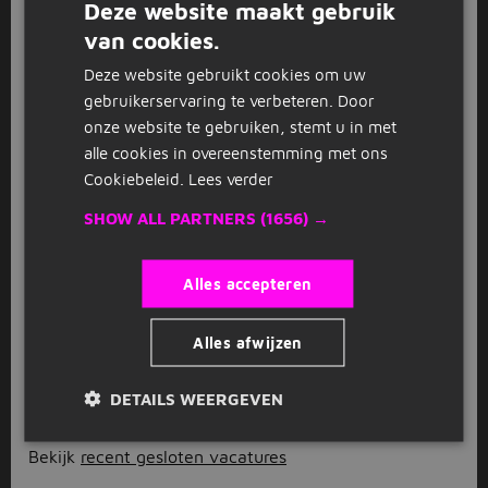
Deze website maakt gebruik
van cookies.
GESPONSORD
DUTCH
Lasser/Fitter Metaalbewerking
Deze website gebruikt cookies om uw
GERMAN
S
gebruikerservaring te verbeteren. Door
Stiek
Den Helder
(7 km)
onze website te gebruiken, stemt u in met
alle cookies in overeenstemming met ons
GESPONSORD
Cookiebeleid.
Lees verder
Allround Werkplaatsmonteur
S
SHOW ALL PARTNERS
(1656) →
Machinebouw
Stiek
Breezand
(15 km)
Alles accepteren
2.700 tot 3.400
Alles afwijzen
1
2
3
Volgende >
DETAILS WEERGEVEN
Bekijk
recent gesloten vacatures