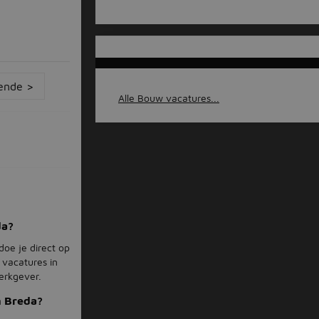
ende >
Alle Bouw vacatures...
da?
doe je direct op
 vacatures in
erkgever.
n Breda?