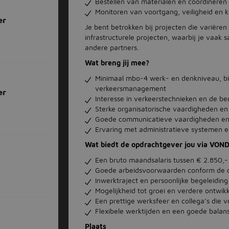
Bestellen van materialen en coördineren
Monitoren van voortgang, veiligheid en
er
Je bent betrokken bij projecten die variëre
infrastructurele projecten, waarbij je va
andere partners.
Wat breng jij mee?
Minimaal mbo-4 werk- en denkniveau, bij 
verkeersmanagement
er
Interesse in verkeerstechnieken en de be
Sterke organisatorische vaardigheden en 
Goede communicatieve vaardigheden en
Ervaring met administratieve systemen e
Wat biedt de opdrachtgever jou via VON
Een bruto maandsalaris tussen € 2.850,- 
Goede arbeidsvoorwaarden conform de c
Inwerktraject en persoonlijke begeleiding
Mogelijkheid tot groei en verdere ontwikk
Een prettige werksfeer en collega’s die v
Flexibele werktijden en een goede balan
Plaats