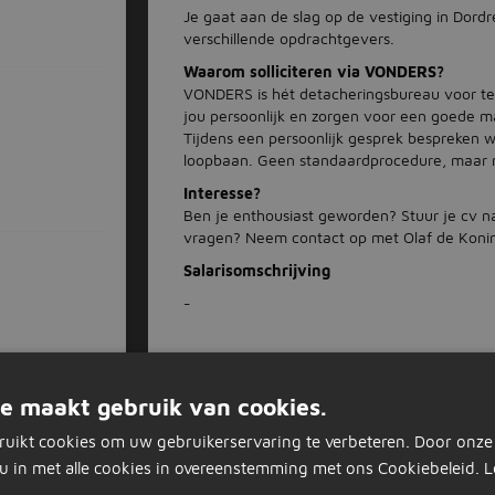
Je gaat aan de slag op de vestiging in Dord
verschillende opdrachtgevers.
Waarom solliciteren via VONDERS?
VONDERS is hét detacheringsbureau voor tec
jou persoonlijk en zorgen voor een goede m
Tijdens een persoonlijk gesprek bespreken
loopbaan. Geen standaardprocedure, maar
Interesse?
Ben je enthousiast geworden? Stuur je cv n
vragen? Neem contact op met Olaf de Koni
Salarisomschrijving
-
Nu 
e maakt gebruik van cookies.
Solliciteer op d
ruikt cookies om uw gebruikerservaring te verbeteren. Door onze
u in met alle cookies in overeenstemming met ons Cookiebeleid.
L
Vacature acties