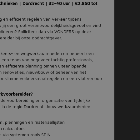
hnieken | Dordrecht | 32-40 uur | €2.850 tot
lig en efficiënt regelen van verkeer tijdens
jij een groot verantwoordelijkheidsgevoel en vind
rdineren? Solliciteer dan via VONDERS op deze
reider bij onze opdrachtgever.
verkeers- en wegwerkzaamheden en beheert een
t een team van ongeveer tachtig professionals,
 en efficiënte planning binnen uiteenlopende
 om renovaties, nieuwbouw of beheer van het
oor slimme verkeersmaatregelen en een vlot verloop
rkvoorbereider?
 de voorbereiding en organisatie van tijdelijke
n in de regio Dordrecht. Jouw werkzaamheden
, planningen en materiaallijsten
 calculators
 via systemen zoals SPIN