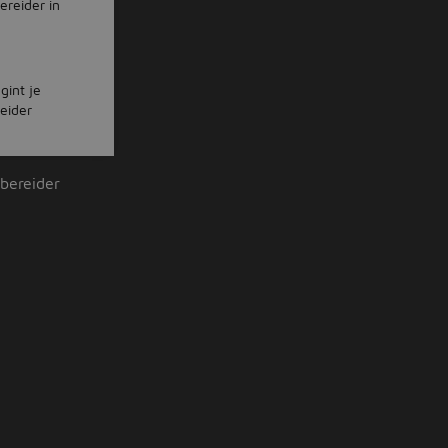
ereider in
gint je
reider
bereider