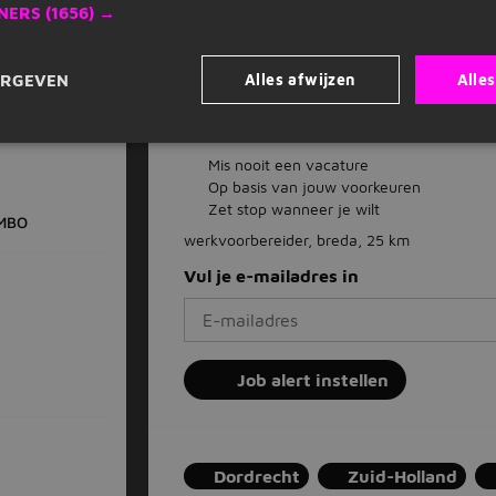
NERS
(1656) →
Opslaan als favoriet
Vacature delen
Alles afwijzen
Alle
ERGEVEN
nde |
Dagelijks nieuwe vacatures in je inb
Mis nooit een vacature
Op basis van jouw voorkeuren
Zet stop wanneer je wilt
MBO
werkvoorbereider, breda, 25 km
Vul je e-mailadres in
Job alert instellen
Dordrecht
Zuid-Holland