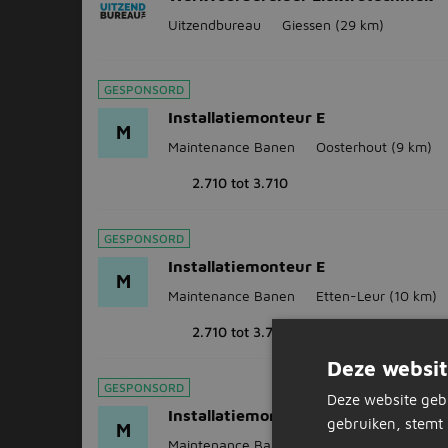
Uitzendbureau
Giessen
(29 km)
GESPONSORD
Installatiemonteur E
M
Maintenance Banen
Oosterhout
(9 km)
2.710 tot 3.710
GESPONSORD
Installatiemonteur E
M
Maintenance Banen
Etten-Leur
(10 km)
2.710 tot 3.710
Deze websit
GESPONSORD
Deze website geb
Installatiemonteur E
gebruiken, stemt 
M
Maintenance Banen
Dongen
(12 km)