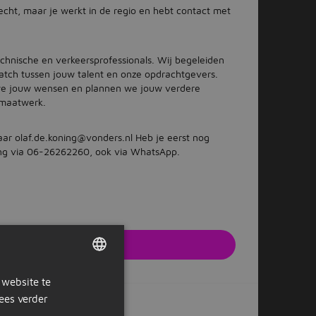
recht, maar je werkt in de regio en hebt contact met
hnische en verkeersprofessionals. Wij begeleiden
atch tussen jouw talent en onze opdrachtgevers.
 we jouw wensen en plannen we jouw verdere
 maatwerk.
aar olaf.de.koning@vonders.nl Heb je eerst nog
ng via 06-26262260, ook via WhatsApp.
solliciteren
e website van de werkgever
 website te
DUTCH
ees verder
GERMAN