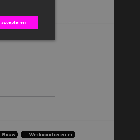
Of solliciteer later
s accepteren
ox?
Bouw
Werkvoorbereider