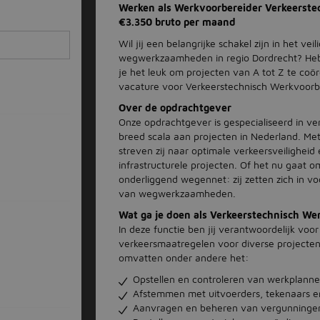
Werken als Werkvoorbereider Verkeerstec
€3.350 bruto per maand
Wil jij een belangrijke schakel zijn in het vei
wegwerkzaamheden in regio Dordrecht? Heb 
je het leuk om projecten van A tot Z te coö
vacature voor Verkeerstechnisch Werkvoorbe
Over de opdrachtgever
Onze opdrachtgever is gespecialiseerd in 
breed scala aan projecten in Nederland. Me
streven zij naar optimale verkeersveiligheid
infrastructurele projecten. Of het nu gaat
onderliggend wegennet: zij zetten zich in v
van wegwerkzaamheden.
Wat ga je doen als Verkeerstechnisch We
In deze functie ben jij verantwoordelijk voor
verkeersmaatregelen voor diverse projecte
omvatten onder andere het:
Opstellen en controleren van werkplannen
Afstemmen met uitvoerders, tekenaars en
Aanvragen en beheren van vergunningen