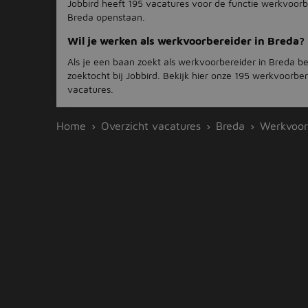
Jobbird heeft 195 vacatures voor de functie werkvoorb
Breda openstaan.
Wil je werken als werkvoorbereider in Breda?
Als je een baan zoekt als werkvoorbereider in Breda be
zoektocht bij Jobbird. Bekijk hier onze 195 werkvoorbe
vacatures.
Home
Overzicht vacatures
Breda
Werkvoor