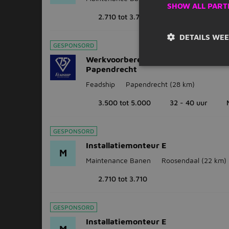
SHOW ALL PART
2.710 tot 3.710
DETAILS WE
GESPONSORD
Werkvoorbereider Werktuigbouwku
Papendrecht
Feadship
Papendrecht
(28 km)
3.500 tot 5.000
32 - 40 uur
GESPONSORD
Installatiemonteur E
M
Maintenance Banen
Roosendaal
(22 km)
2.710 tot 3.710
GESPONSORD
Installatiemonteur E