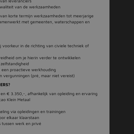
 van leveranciers
 kwaliteit van de werkzaamheden
n van korte termijn werkzaamheden tot meerjarige
ak samenwerkt met gemeenten, waterschappen en
voorkeur in de richting van civiele techniek of
reidheid om je hierin verder te ontwikkelen
zelfstandigheid
 een proactieve werkhouding
n vergunningen (pré, maar niet vereist)
DERS?
en € 3.350,-, afhankelijk van opleiding en ervaring
ao Klein Metaal
eling via opleidingen en trainingen
oor elkaar klaarstaan
s tussen werk en privé