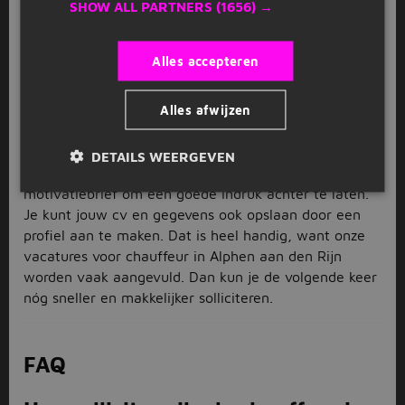
SHOW ALL PARTNERS
(1656) →
Heb je een leuke chauffeur vacature in Alphen aan
den Rijn gevonden die bij jou past? Dan is dit het
Alles accepteren
moment om te solliciteren. Gelukkig gaat dat heel
simpel. Op de pagina van jouw favoriete vacature klik
Alles afwijzen
je rechts bovenaan op de grote roze sollicitatieknop:
deze is niet te missen. Vervolgens word je naar een
scherm geleid waarop je jouw gegevens kunt invullen.
DETAILS WEERGEVEN
Voeg ook een up-to-date cv toe en schrijf een sterke
motivatiebrief om een goede indruk achter te laten.
Je kunt jouw cv en gegevens ook opslaan door een
profiel aan te maken. Dat is heel handig, want onze
vacatures voor chauffeur in Alphen aan den Rijn
worden vaak aangevuld. Dan kun je de volgende keer
nóg sneller en makkelijker solliciteren.
FAQ