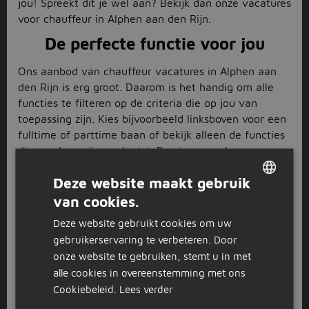
jou! Spreekt dit je wel aan? Bekijk dan onze vacatures
voor chauffeur in Alphen aan den Rijn.
De perfecte functie voor jou
Ons aanbod van chauffeur vacatures in Alphen aan
den Rijn is erg groot. Daarom is het handig om alle
functies te filteren op de criteria die op jou van
toepassing zijn. Kies bijvoorbeeld linksboven voor een
fulltime of parttime baan of bekijk alleen de functies
die vandaag zijn geplaatst. Ben je op zoek naar een
specifieke baan? Dan kun je doorklikken naar
Deze website maakt gebruik
gerelateerde functies, zoals
vrachtwagenchauffeur
of
bijrijder
. Staat waarnaar je op zoek bent daar niet
van cookies.
DUTCH
tussen? Gebruik dan de balk bovenaan de pagina om
Deze website gebruikt cookies om uw
GERMAN
preciezer te zoeken. Daar pas je ook de kilometer
gebruikerservaring te verbeteren. Door
radius aan om vacatures voor chauffeur in een
onze website te gebruiken, stemt u in met
grotere straal rondom Alphen aan den Rijn toe te
alle cookies in overeenstemming met ons
voegen aan het zoekresultaat.
Cookiebeleid.
Lees verder
Solliciteren is snel en makkelijk