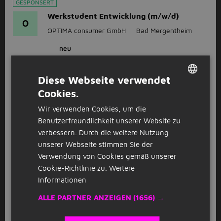
GESPONSERT
Werkstudent Entwicklung (m/w/d)
O
OPTIMA consumer GmbH
Bad Mergentheim
neu
GESPONSERT
Diese Webseite verwendet
Werkstudent Recruiting (m/w/d)
Cookies.
DUTCH
O
OPTIMA packaging group GmbH
Bad
Wir verwenden Cookies, um die
GERMAN
Mergentheim
Benutzerfreundlichkeit unserer Website zu
verbessern. Durch die weitere Nutzung
neu
unserer Webseite stimmen Sie der
Verwendung von Cookies gemäß unserer
GESPONSERT
Cookie-Richtlinie zu.
Weitere
Duales Studium Elektrotechnik und
Informationen
O
Informationstechnik 2027 (m/w/d)
ALLE PARTNER ANZEIGEN
(1656) →
OPTIMA packaging group GmbH
Öhringen
neu