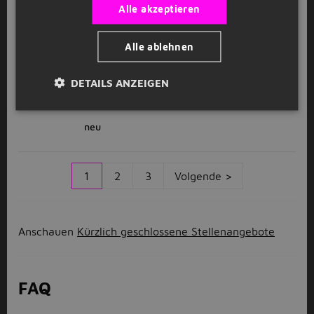
Alle akzeptieren
GESPONSERT
Alle ablehnen
Duales Studium Maschinenbau 2027
O
(m/w/d)
DETAILS ANZEIGEN
OPTIMA packaging group GmbH
Bad
Mergentheim
neu
1
2
3
Volgende >
Anschauen
Kürzlich geschlossene Stellenangebote
FAQ