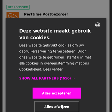
GESPONSORD
Parttime Postbezorger
PostNL
Dordrecht
(26 km)
Deze website maakt gebruik
16
0 - 32 uur
van cookies.
DUTCH
Deze website gebruikt cookies om uw
GERMAN
Bekijk
recent gesloten vacatures
gebruikerservaring te verbeteren. Door
onze website te gebruiken, stemt u in met
alle cookies in overeenstemming met ons
FAQ
Cookiebeleid.
Lees verder
SHOW ALL PARTNERS
(1656) →
Hoe solliciteer ik als postbezorger
in Waddinxveen?
Alles accepteren
Solliciteren voor de functie postbezorger in Waddinxveen doe
je direct op de website van Jobbird. Bij sommige postbezorger
vacatures in Waddinxveen word je doorgestuurd naar de
Alles afwijzen
website van de werkgever.