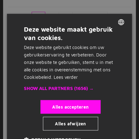
1
2
3
Volgende >
Deze website maakt gebruik
van cookies.
DUTCH
Bekijk
recent gesloten vacatures
Deze website gebruikt cookies om uw
GERMAN
gebruikerservaring te verbeteren. Door
onze website te gebruiken, stemt u in met
FAQ
alle cookies in overeenstemming met ons
Cookiebeleid.
Lees verder
Hoe solliciteer ik als
SHOW ALL PARTNERS
(1656) →
winkelmedewerker in Uithoorn?
Solliciteren voor de functie winkelmedewerker in Uithoorn doe
Alles accepteren
je direct op de website van Jobbird. Bij sommige
winkelmedewerker vacatures in Uithoorn word je
doorgestuurd naar de website van de werkgever.
Alles afwijzen
Hoeveel winkelmedewerker