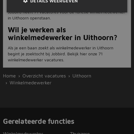
vacatures zijn er in Uithoorn?
DETAILS WEERGEVEN
Jobbird heeft 71 vacatures voor de functie winkelmedewerker
in Uithoorn openstaan.
Wil je werken als
winkelmedewerker in Uithoorn?
Als je een baan zoekt als winkelmedewerker in Uithoorn
begint je zoektocht bij Jobbird. Bekijk hier onze 71
winkelmedewerker vacatures.
Home
Overzicht vacatures
Uithoorn
Winkelmedewerker
Gerelateerde functies
Winkelmedewerker
Thuiszorg