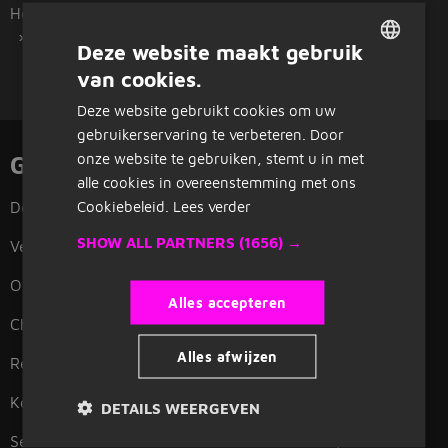
Home
Overzicht vacatures
Purmerend
Tandartsassistente
Deze website maakt gebruik
van cookies.
DUTCH
Deze website gebruikt cookies om uw
GERMAN
gebruikerservaring te verbeteren. Door
onze website te gebruiken, stemt u in met
Gerelateerde functies
alle cookies in overeenstemming met ons
Cookiebeleid.
Lees verder
Doktersassistente
Brandweer
SHOW ALL PARTNERS
(1656) →
Verpleegkundige
Makelaar
Onderwijsassistent
Planner
Alles accepteren
Chauffeur
Thuiszorg
Alles afwijzen
Receptioniste
Verzorgende IG
Koerier
Office manager
DETAILS WEERGEVEN
Secretaresse
Grafisch vormgever