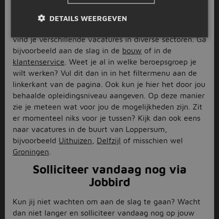
en omstreken
DETAILS WEERGEVEN
In de lijst met vacatures in Loppersum en omstreken
vind je verschillende vacatures in diverse sectoren. Ga
bijvoorbeeld aan de slag in de
bouw
of in de
klantenservice
. Weet je al in welke beroepsgroep je
wilt werken? Vul dit dan in in het filtermenu aan de
linkerkant van de pagina. Ook kun je hier het door jou
behaalde opleidingsniveau aangeven. Op deze manier
zie je meteen wat voor jou de mogelijkheden zijn. Zit
er momenteel niks voor je tussen? Kijk dan ook eens
naar vacatures in de buurt van Loppersum,
bijvoorbeeld
Uithuizen
,
Delfzijl
of misschien wel
Groningen
.
Solliciteer vandaag nog via
Jobbird
Kun jij niet wachten om aan de slag te gaan? Wacht
dan niet langer en solliciteer vandaag nog op jouw