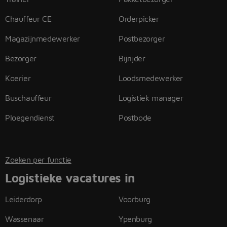
Chauffeur CE
Orderpicker
Magazijnmedewerker
Postbezorger
Bezorger
Bijrijder
Koerier
Loodsmedewerker
Buschauffeur
Logistiek manager
Ploegendienst
Postbode
Zoeken per functie
Logistieke vacatures in
Leiderdorp
Voorburg
Wassenaar
Ypenburg