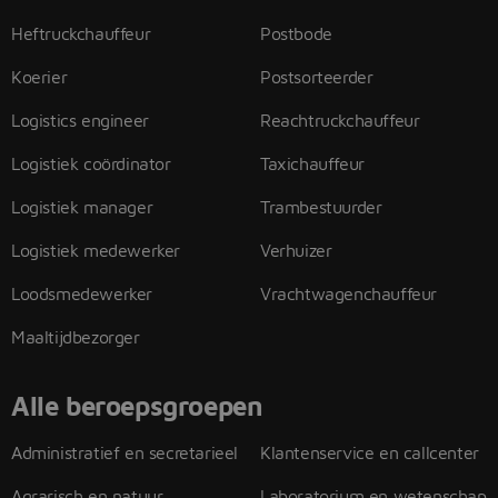
Heftruckchauffeur
Postbode
Koerier
Postsorteerder
Logistics engineer
Reachtruckchauffeur
Logistiek coördinator
Taxichauffeur
Logistiek manager
Trambestuurder
Logistiek medewerker
Verhuizer
Loodsmedewerker
Vrachtwagenchauffeur
Maaltijdbezorger
Alle beroepsgroepen
Administratief en secretarieel
Klantenservice en callcenter
Agrarisch en natuur
Laboratorium en wetenschap