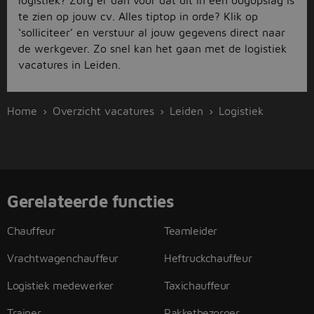
logistiek? Zorg er dan voor dat dit in één oogopslag is
te zien op jouw cv. Alles tiptop in orde? Klik op
‘solliciteer’ en verstuur al jouw gegevens direct naar
de werkgever. Zo snel kan het gaan met de logistiek
vacatures in Leiden.
Home
Overzicht vacatures
Leiden
Logistiek
Gerelateerde functies
Chauffeur
Teamleider
Vrachtwagenchauffeur
Heftruckchauffeur
Logistiek medewerker
Taxichauffeur
Trainer
Pakketbezorger