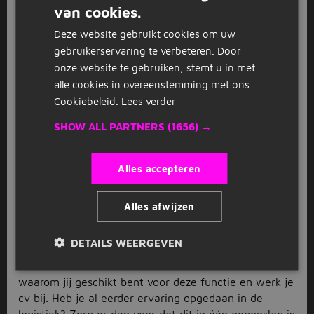
meeste tijd breng je door in de vrachtwagen. Zit je te
van cookies.
DUTCH
denken aan een baan als
logistiek medewerker
,
magazijnmedewerker
of
orderpicker
? Dan is jouw
Deze website gebruikt cookies om uw
GERMAN
werkplek een magazijn of distributiecentrum. En bij
gebruikerservaring te verbeteren. Door
een functie als
postbezorger
ben je natuurlijk ook
onze website te gebruiken, stemt u in met
veel onderweg, maar dan misschien wel lekker op
alle cookies in overeenstemming met ons
een fiets in de buitenlucht. Zoals je ziet, het aanbod
Cookiebeleid.
Lees verder
aan logistiek vacatures in Leiden heeft voor ieder wat
SHOW ALL PARTNERS
(1656) →
wils.
Solliciteer op jouw favoriete
Alles accepteren
vacature
Heb je een leuke logistiek vacature in Leiden op het
Alles afwijzen
oog? Mooi. Twijfel dan niet langer en solliciteer zo
snel mogelijk. Je bent vast niet de enige sollicitant,
DETAILS WEERGEVEN
dus hoe eerder je erbij bent, hoe beter. Schrijf een
enthousiaste motivatiebrief waarin naar voren komt
waarom jij geschikt bent voor deze functie en werk je
cv bij. Heb je al eerder ervaring opgedaan in de