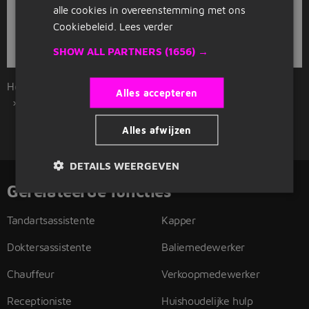
alle cookies in overeenstemming met ons
Als je een baan zoekt als tandartsassistente in Hoogeveen
Cookiebeleid.
Lees verder
begint je zoektocht bij Jobbird. Bekijk hier onze 2
tandartsassistente vacatures.
SHOW ALL PARTNERS
(1656) →
Home
Overzicht vacatures
Hoogeveen
Alles accepteren
Tandartsassistente
Alles afwijzen
DETAILS WEERGEVEN
Gerelateerde functies
Tandartsassistente
Kapper
Doktersassistente
Baliemedewerker
Chauffeur
Verkoopmedewerker
Receptioniste
Huishoudelijke hulp