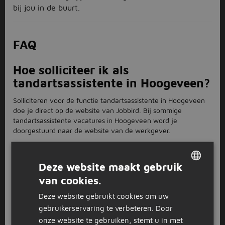
bij jou in de buurt.
FAQ
Hoe solliciteer ik als
tandartsassistente in Hoogeveen?
Solliciteren voor de functie tandartsassistente in Hoogeveen
doe je direct op de website van Jobbird. Bij sommige
tandartsassistente vacatures in Hoogeveen word je
doorgestuurd naar de website van de werkgever.
Hoeveel tandartsassistente
vacatures zijn er in Hoogeveen?
Deze website maakt gebruik
van cookies.
Jobbird heeft 2 vacatures voor de functie tandartsassistente
DUTCH
in Hoogeveen openstaan.
Deze website gebruikt cookies om uw
GERMAN
Wil je werken als
gebruikerservaring te verbeteren. Door
onze website te gebruiken, stemt u in met
tandartsassistente in Hoogeveen?