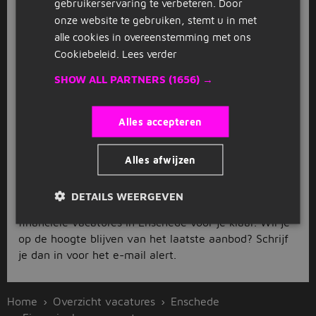
gebruikerservaring te verbeteren. Door
verschillende banen wegstrepen en blijft alleen het
onze website te gebruiken, stemt u in met
aanbod over dat echt bij jou past.
alle cookies in overeenstemming met ons
Solliciteer direct
Cookiebeleid.
Lees verder
Heb jij die toffe financiële vacature in Enschede al te
SHOW ALL PARTNERS
(1656) →
pakken? Ga dan gelijk over tot solliciteren en wees je
concurrentie voor. Klik eenvoudigweg op de
Alles accepteren
solliciteer-button, dan sturen wij je door naar de
pagina van de werkgever. Laat daar vervolgens een
actueel cv en spetterende motivatiebrief achter en
Alles afwijzen
druk op ‘verzenden’. Zo makkelijk kan het gaan. Toch
nog niet exact kunnen vinden wat je zoekt? Maak je
DETAILS WEERGEVEN
niet druk. Voor je het weet liggen er alweer nieuwe
financiële vacatures in Enschede voor je klaar. Wil je
op de hoogte blijven van het laatste aanbod? Schrijf
je dan in voor het e-mail alert.
Home
Overzicht vacatures
Enschede