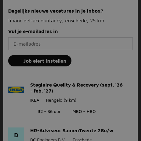
Dagelijks nieuwe vacatures in je inbox?
financieel-accountancy, enschede, 25 km
Vul je e-mailadres in
Job alert instellen
Stagiaire Quality & Recovery (sept. '26
- feb. '27)
IKEA
Hengelo
(9 km)
32 - 36 uur
MBO - HBO
HR-Adviseur SamenTwente 28u/w
D
DC Engineers B.V.
Enschede