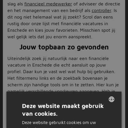
slag als
financieel medewerker
of adviseer de directie
en het management van een bedrijf als
controller
. Is
dit nog niet helemaal wat jij zoekt? Scrol dan eens
rustig door onze lijst met financiële vacatures in
Enschede en kies jouw favorieten. Misschien spot jij
wel gelijk iets dat jou enorm aanspreekt.
Jouw topbaan zo gevonden
Uiteindelijk zoek jij natuurlijk naar een financiële
vacature in Enschede die echt aansluit op jouw
profiel. Daar kun je vast wel wat hulp bij gebruiken.
Het filtermenu links en de zoekbalk bovenaan je
scherm zijn handige tools om in te zetten. Hier kun je
namelijk verschillende voorkeuren aangeven. Heb je
ons bijvoorbeeld al laten weten binnen welk
dienstverband je wilt gaan werken? En hoe zit het
Deze website maakt gebruik
met jouw opleidingsniveau? Vink het links aan en wij
van cookies.
DUTCH
selecteren alleen de financiële vacatures in Enschede
Deze website gebruikt cookies om uw
voor je die met dit niveau overeenstemmen. Zo kun je
GERMAN