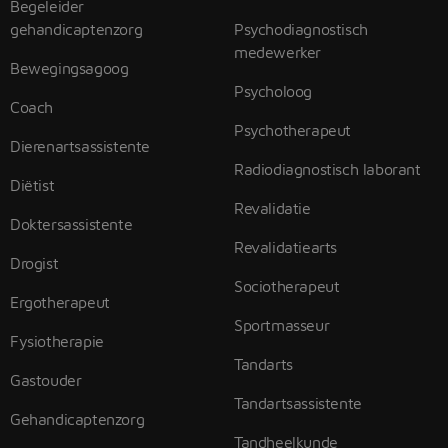
Begeleider
gehandicaptenzorg
Psychodiagnostisch
medewerker
Bewegingsagoog
Psycholoog
Coach
Psychotherapeut
Dierenartsassistente
Radiodiagnostisch laborant
Diëtist
Revalidatie
Doktersassistente
Revalidatiearts
Drogist
Sociotherapeut
Ergotherapeut
Sportmasseur
Fysiotherapie
Tandarts
Gastouder
Tandartsassistente
Gehandicaptenzorg
Tandheelkunde