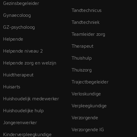
Gezinsbegeleider
Tandtechnicus
Gynaecoloog
Tandtechniek
GZ-psycholoog
Teamleider zorg
Helpende
Therapeut
Helpende niveau 2
Thuishulp
Helpende zorg en welzijn
Thuiszorg
Huidtherapeut
Trajectbegeleider
Huisarts
Verloskundige
Huishoudelijk medewerker
Verpleegkundige
Huishoudelijke hulp
Verzorgende
Jongerenwerker
Verzorgende IG
Kinderverpleegkundige