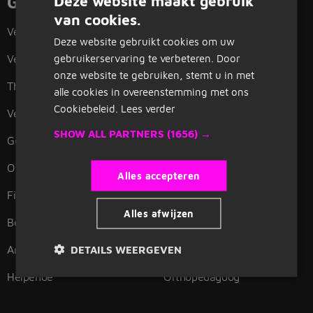
Deze website maakt gebruik
Gerelateerde functies
van cookies.
DUTCH
Verzorgende
Fysiotherapie
Deze website gebruikt cookies om uw
GERMAN
gebruikerservaring te verbeteren. Door
Verzorgende IG
Huishoudelijke hulp
onze website te gebruiken, stemt u in met
Thuiszorg
Thuishulp
alle cookies in overeenstemming met ons
Cookiebeleid.
Lees verder
Verpleegkundige
Manager
SHOW ALL PARTNERS
(1656) →
Gehandicaptenzorg
Coach
Ouderenzorg
Opleider
Alles accepteren
Fietsenmaker
Persoonlijk begeleider
Alles afwijzen
Begeleider
Recruiter
Arts
Doktersassistente
DETAILS WEERGEVEN
Helpende
Orthopedagoog