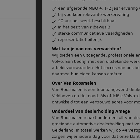
een afgeronde MBO 4, 1-2 jaar ervaring 
bij voorkeur relevante werkervaring
40 uur per week beschikbaar
in het bezit van rijbewijs B
sterke communicatieve vaardigheden
representatief uiterlijk
Wat kan je van ons verwachten?
Wij bieden een uitdagende, professionele e
Volvo. Een bedrijf met een uitstekende wer
arbeidsvoorwaarden. Het succes van ons bed
daarmee hun eigen kansen creëren.
Over Van Roosmalen
Van Roosmalen is een toonaangevend dealerb
Veldhoven en Helmond. Als officiële Volvo-d
ontwikkeld tot een vertrouwd adres voor mob
Onderdeel van dealerholding Amega
Van Roosmalen maakt onderdeel uit van dea
groeiende automotive dealerholding met ves
Gelderland. In totaal werken wij op 44 vest
zorgen wij er iedere dag voor dat onze klant