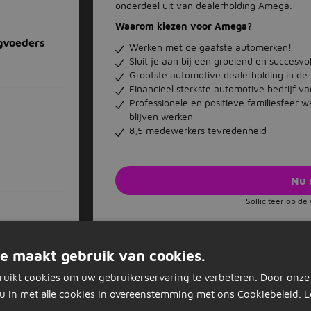
onderdeel uit van dealerholding Amega.
Waarom kiezen voor Amega?
gvoeders
Werken met de gaafste automerken!
Sluit je aan bij een groeiend en succesvol
Grootste automotive dealerholding in de 
Financieel sterkste automotive bedrijf v
Professionele en positieve familiesfeer 
blijven werken
8,5 medewerkers tevredenheid
Nu 
Solliciteer op d
nst)
Vacature acties
e maakt gebruik van cookies.
Opslaan als favoriet
Vacature delen
ruikt cookies om uw gebruikerservaring te verbeteren. Door onze
u in met alle cookies in overeenstemming met ons Cookiebeleid.
L