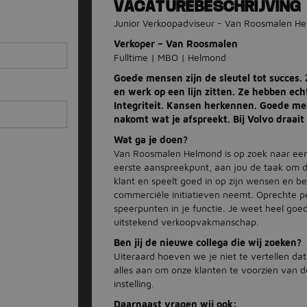
VACATUREBESCHRIJVING
Junior Verkoopadviseur - Van Roosmalen H
Verkoper – Van Roosmalen
Fulltime | MBO | Helmond
Goede mensen zijn de sleutel tot succes
en werk op een lijn zitten. Ze hebben ech
Integriteit. Kansen herkennen. Goede me
nakomt wat je afspreekt. Bij Volvo draai
Wat ga je doen?
Van Roosmalen Helmond is op zoek naar een 
eerste aanspreekpunt, aan jou de taak om de 
klant en speelt goed in op zijn wensen en b
commerciële initiatieven neemt. Oprechte per
speerpunten in je functie. Je weet heel goe
uitstekend verkoopvakmanschap.
Ben jij de nieuwe collega die wij zoeken?
Uiteraard hoeven we je niet te vertellen dat
alles aan om onze klanten te voorzien van d
instelling.
Daarnaast vragen wij ook: