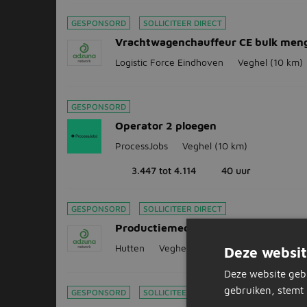
GESPONSORD
SOLLICITEER DIRECT
Vrachtwagenchauffeur CE bulk men
Logistic Force Eindhoven
Veghel
(10 km)
GESPONSORD
Operator 2 ploegen
ProcessJobs
Veghel
(10 km)
3.447 tot 4.114
40 uur
GESPONSORD
SOLLICITEER DIRECT
Productiemedewerker koken (dagdie
Hutten
Veghel
(10 km)
Deze websit
Deze website geb
gebruiken, stemt 
GESPONSORD
SOLLICITEER DIRECT