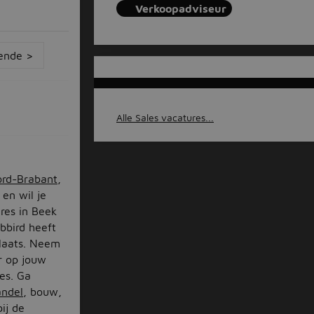
Verkoopadviseur
ende >
Alle Sales vacatures...
rd-Brabant
,
 en wil je
res in Beek
bbird heeft
plaats. Neem
er op jouw
es. Ga
andel
, bouw,
bij de