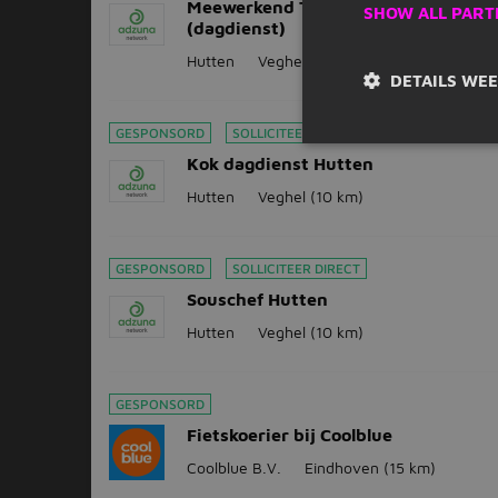
Meewerkend Teamleider Productie
SHOW ALL PART
(dagdienst)
Hutten
Veghel
(10 km)
DETAILS WE
GESPONSORD
SOLLICITEER DIRECT
Kok dagdienst Hutten
Hutten
Veghel
(10 km)
GESPONSORD
SOLLICITEER DIRECT
Souschef Hutten
Hutten
Veghel
(10 km)
GESPONSORD
Fietskoerier bij Coolblue
Coolblue B.V.
Eindhoven
(15 km)