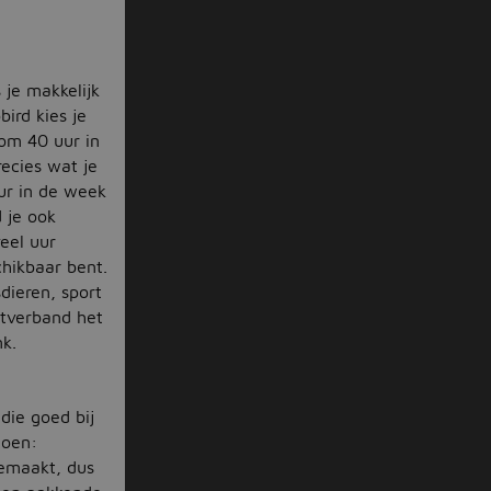
 je makkelijk
bird kies je
 om 40 uur in
ecies wat je
uur in de week
 je ook
eel uur
chikbaar bent.
sdieren, sport
stverband het
nk.
die goed bij
doen:
 gemaakt, dus