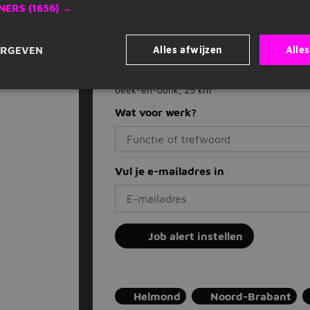
NERS
(1656) →
Dagelijks nieuwe vacatures in je inb
Mis nooit een vacature
Alles afwijzen
Alle
ERGEVEN
Op basis van jouw voorkeuren
Zet stop wanneer je wilt
beek-en-donk, 25 km
Wat voor werk?
Vul je e-mailadres in
Job alert instellen
Helmond
Noord-Brabant