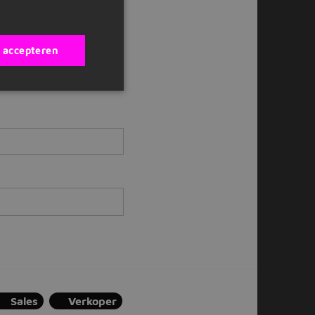
ox?
s accepteren
Sales
Verkoper