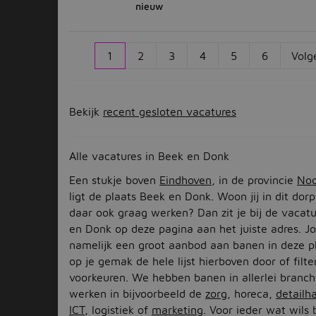
nieuw
1
2
3
4
5
6
Volg
Bekijk
recent gesloten vacatures
Alle vacatures in Beek en Donk
Een stukje boven
Eindhoven
, in de provincie
Noo
ligt de plaats Beek en Donk. Woon jij in dit dorp
daar ook graag werken? Dan zit je bij de vacatu
en Donk op deze pagina aan het juiste adres. Jo
namelijk een groot aanbod aan banen in deze 
op je gemak de hele lijst hierboven door of filt
voorkeuren. We hebben banen in allerlei branch
werken in bijvoorbeeld de
zorg
, horeca,
detailh
ICT
, logistiek of
marketing
. Voor ieder wat wils 