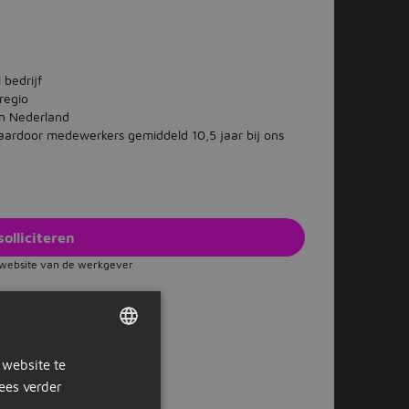
 bedrijf
regio
an Nederland
waardoor medewerkers gemiddeld 10,5 jaar bij ons
solliciteren
e website van de werkgever
Of solliciteer later
 website te
DUTCH
ees verder
GERMAN