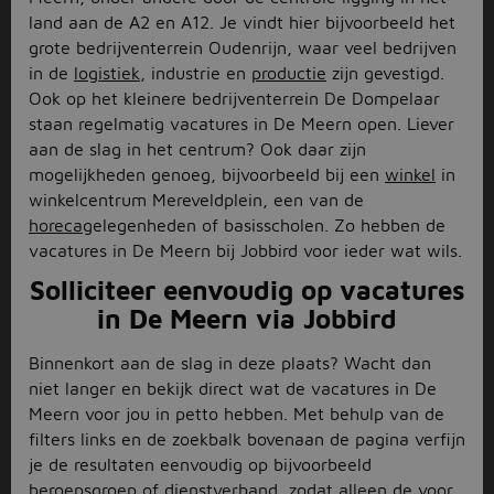
land aan de A2 en A12. Je vindt hier bijvoorbeeld het
grote bedrijventerrein Oudenrijn, waar veel bedrijven
in de
logistiek
, industrie en
productie
zijn gevestigd.
Ook op het kleinere bedrijventerrein De Dompelaar
staan regelmatig vacatures in De Meern open. Liever
aan de slag in het centrum? Ook daar zijn
mogelijkheden genoeg, bijvoorbeeld bij een
winkel
in
winkelcentrum Mereveldplein, een van de
horeca
gelegenheden of basisscholen. Zo hebben de
vacatures in De Meern bij Jobbird voor ieder wat wils.
Solliciteer eenvoudig op vacatures
in De Meern via Jobbird
Binnenkort aan de slag in deze plaats? Wacht dan
niet langer en bekijk direct wat de vacatures in De
Meern voor jou in petto hebben. Met behulp van de
filters links en de zoekbalk bovenaan de pagina verfijn
je de resultaten eenvoudig op bijvoorbeeld
beroepsgroep of dienstverband, zodat alleen de voor