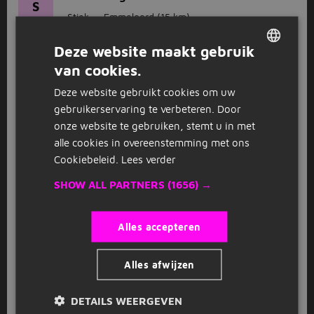
S
Stiek
Emmeloord
(15 km)
2.525 tot 3.200
Deze website maakt gebruik
van cookies.
DUTCH
GESPONSORD
SOLLICITEER DIRECT
Deze website gebruikt cookies om uw
GERMAN
Juridisch Adviseur
gebruikerservaring te verbeteren. Door
S
S&Z Consultancy
Staphorst
(21 km)
onze website te gebruiken, stemt u in met
alle cookies in overeenstemming met ons
3.200 tot 4.200
HBO
Cookiebeleid.
Lees verder
SHOW ALL PARTNERS
(1656) →
GESPONSORD
Geneesmiddelenonderzoek AC3582-
0006-GRQ-B (Vergoeding tot
Alles accepteren
€5.475,-)
ICON
Meppel
(17 km)
Alles afwijzen
4.261 tot 5.717
nieuw
DETAILS WEERGEVEN