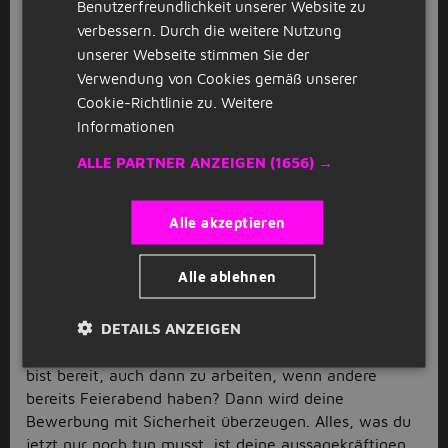
Assistenz oder auch zur Medizinisch-technischen
Benutzerfreundlichkeit unserer Website zu
Radiologie-Assistenz. Ganz schön viele Möglichkeiten,
verbessern. Durch die weitere Nutzung
oder? Wenn du schon eine dieser Ausbildungen
unserer Webseite stimmen Sie der
abgeschlossen hast und nun auf Jobbird nach deinem
Verwendung von Cookies gemäß unserer
ersten Job suchst, können wir dir sicherlich viel
Cookie-Richtlinie zu.
Weitere
Stellenausschreibungen vorstellen. Somit kannst du
Informationen
schon bald das theoretisch erlernte Wissen aus deiner
Ausbildung in der Praxis umsetzen. Dazu musst du
ALLE PARTNER ANZEIGEN
(1656) →
dich jetzt nur noch auf eines unserer Klinik
Stellenangebote bewerben!
Alle akzeptieren
Klinik Stellenangebote
Alle ablehnen
Bewirb dich auf eines unserer Klinik Stellenangebote
oder gleich auf alle, die dir zusagen! Für den harten
DETAILS ANZEIGEN
Klinikalltag bist du gemacht? Du liebst neue
Herausforderungen, kannst mit Stress umgehen und
bist bereit, auch dann zu arbeiten, wenn andere
bereits Feierabend haben? Dann wird deine
Bewerbung mit Sicherheit überzeugen. Alles, was du
jetzt nur noch tun musst, ist deine aussagekräftigen