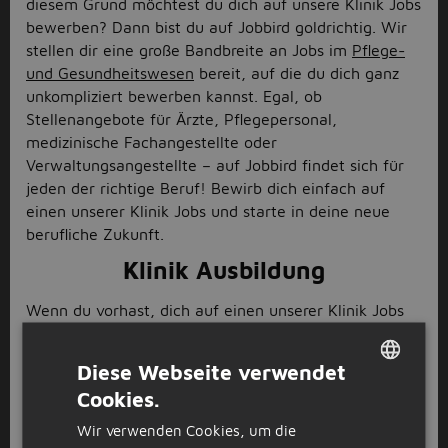
diesem Grund möchtest du dich auf unsere Klinik Jobs
bewerben? Dann bist du auf Jobbird goldrichtig. Wir
stellen dir eine große Bandbreite an Jobs im
Pflege-
und Gesundheitswesen
bereit, auf die du dich ganz
unkompliziert bewerben kannst. Egal, ob
Stellenangebote für Ärzte, Pflegepersonal,
medizinische Fachangestellte oder
Verwaltungsangestellte – auf Jobbird findet sich für
jeden der richtige Beruf! Bewirb dich einfach auf
einen unserer Klinik Jobs und starte in deine neue
berufliche Zukunft.
Klinik Ausbildung
Wenn du vorhast, dich auf einen unserer Klinik Jobs
zu bewerben, stehen dir natürlich zahlreiche Berufe
offen. Für all diese Berufe gibt es spezielle
Diese Webseite verwendet
Voraussetzungen und Ausbildungsmöglichkeiten.
Cookies.
Somit gibt es Ausbildungen zum Krankenpfleger,
DUTCH
Kinderkrankenpfleger, Operationstechnischen
Wir verwenden Cookies, um die
GERMAN